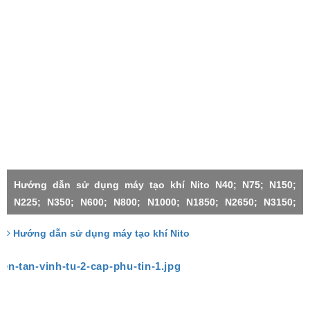
Hướng dẫn sử dụng máy tạo khí Nito N40; N75; N150;
N225; N350; N600; N800; N1000; N1850; N2650; N3150;
N4500;N1000X2-H; N3150X2; N3150X3; N4500X2; N4500X3;
Hướng dẫn sử dụng máy tạo khí Nito
N4500X4; N4500X5; N4500X6;