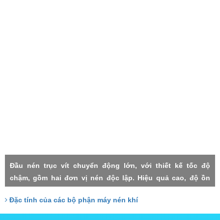
Đầu nén trục vít chuyển động lớn, với thiết kế tốc độ
chậm, gồm hai đơn vị nén độc lập. Hiệu quả cao, độ ồn
thấp, rung lắc máy nhỏ, độn tin cậy cao, độ nén mỗi cấp
Đặc tính của các bộ phận máy nén khí
thấp, thất thoát nhỏ, Hai cấp trục vít đảm nhận với công
xuất tương đồng, do đó chịu lực nhỏ, tuổi thọ cao.