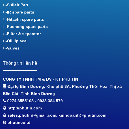
-Sullair Part
-IR spare parts
-Hitachi spare parts
-Fusheng spare parts
-Filter & separator
-Oil lip seal
-Valves
Thông tin liên hệ
CÔNG TY TNHH TM & DV - KT PHÚ TÍN
Đại lộ Bình Dương, Khu phố 3A, Phường Thới Hòa, Thị xã
Bến Cát, Tỉnh Bình Dương
0274.3555108 - 0933 384 579
http://phutin.com
sales.phutin@gmail.com, kinhdoanh@phutin.com
phutincoltd