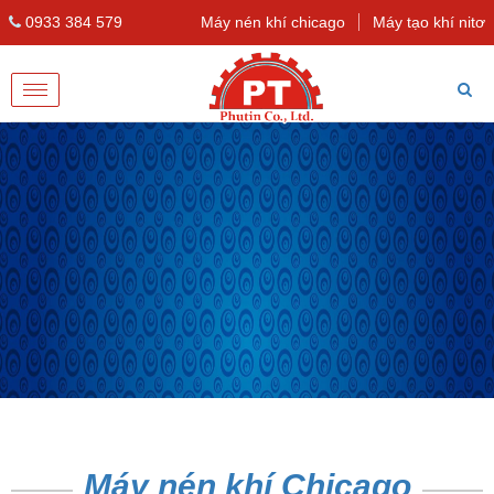
0933 384 579
Máy nén khí chicago
Máy tạo khí nitơ
Toggle
navigation
Máy nén khí Chicago