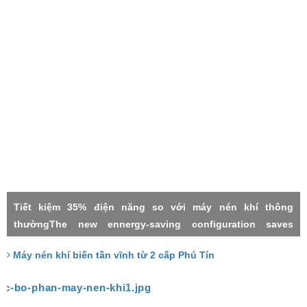
Tiết kiệm 35% điện năng so với máy nén khí thông
thườngThe new ennergy-saving configuration saves
electricity by 35% compared with the common power
Máy nén khí biến tần vĩnh từ 2 cấp Phú Tín
frequency machineMáy nén khí 2 cấpMáy nén khí biến tần
vĩnh từTwo stage compressorPermanment