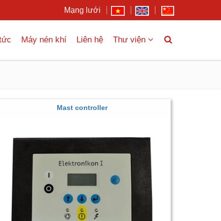
Mạng lưới
 tức
Máy nén khí
Liên hệ
Thư viện
Mast controller