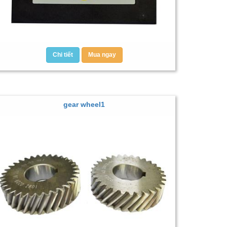
Chi tiết
Mua ngay
gear wheel1