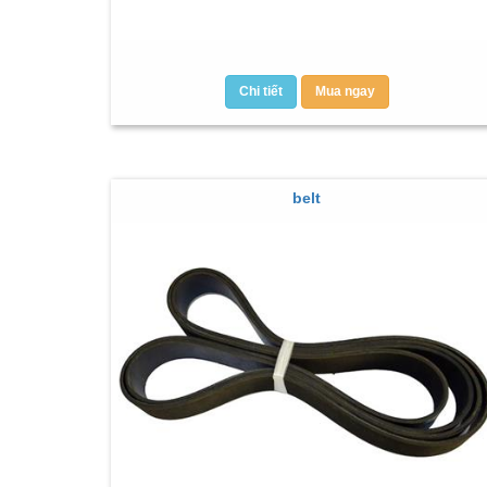
Chi tiết
Mua ngay
belt