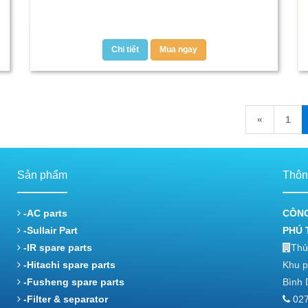
Chi tiết
Mua ngay
«
1
Sản phẩm
Thông
-AC parts
CÔNG
-Sullair Part
PHÚ 
-IR spare parts
Thử
-Hitachi spare parts
Khu p
-Fusheng spare parts
Bình 
-Filter & separator
027