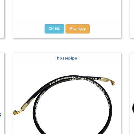
Chi tiết
Mua ngay
hose/pipe