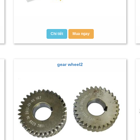
Chi tiết
Mua ngay
gear wheel2