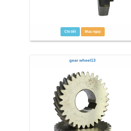
Chi tiết
Mua ngay
gear wheel13