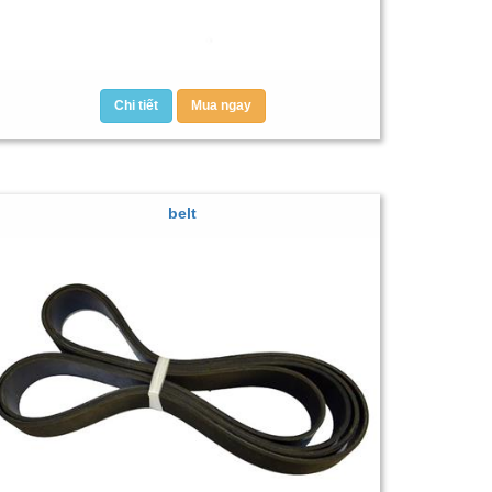
Chi tiết
Mua ngay
belt