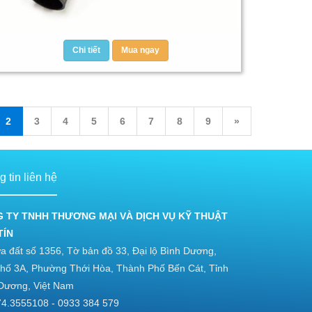
Chi tiết
Mua ngay
2
3
4
5
6
7
8
9
»
 tin liên hệ
 TY TNHH THƯƠNG MẠI VÀ DỊCH VỤ KỸ THUẬT
TÍN
a đất số 1356, Tờ bản đồ 33, Đại lộ Bình Dương,
hố 3A, Phường Thới Hòa, Thành Phố Bến Cát, Tỉnh
Dương, Việt Nam
4.3555108 - 0933 384 579