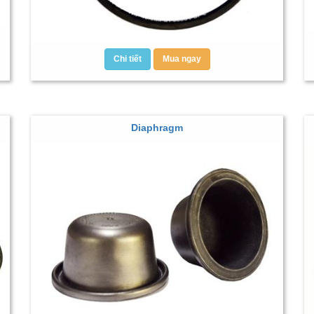
Chi tiết
Mua ngay
Diaphragm