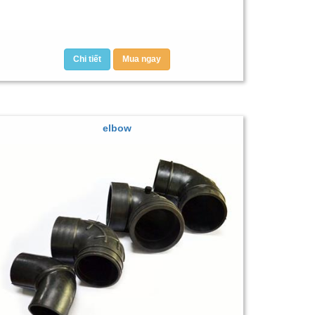
Chi tiết
Mua ngay
elbow