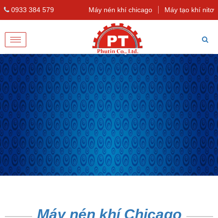
0933 384 579
Máy nén khí chicago
Máy tạo khí nitơ
Toggle
navigation
Máy nén khí Chicago