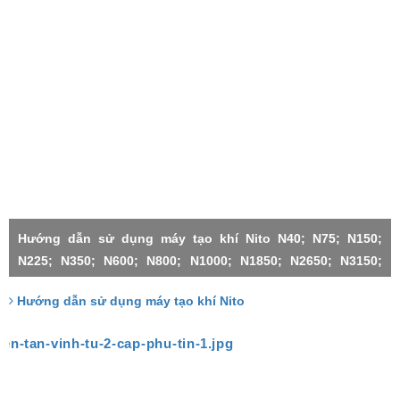
Hướng dẫn sử dụng máy tạo khí Nito N40; N75; N150;
N225; N350; N600; N800; N1000; N1850; N2650; N3150;
N4500;N1000X2-H; N3150X2; N3150X3; N4500X2; N4500X3;
Hướng dẫn sử dụng máy tạo khí Nito
N4500X4; N4500X5; N4500X6;