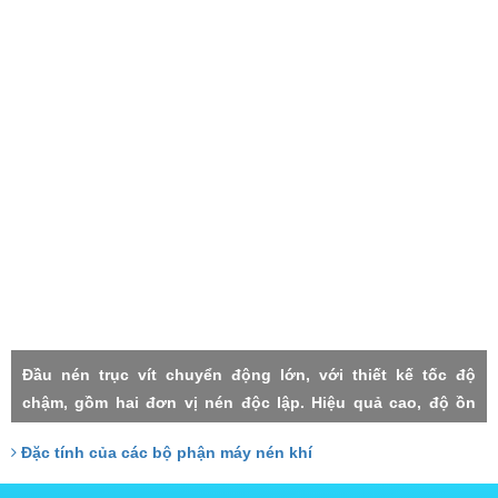
Đầu nén trục vít chuyển động lớn, với thiết kế tốc độ
chậm, gồm hai đơn vị nén độc lập. Hiệu quả cao, độ ồn
thấp, rung lắc máy nhỏ, độn tin cậy cao, độ nén mỗi cấp
Đặc tính của các bộ phận máy nén khí
thấp, thất thoát nhỏ, Hai cấp trục vít đảm nhận với công
xuất tương đồng, do đó chịu lực nhỏ, tuổi thọ cao.