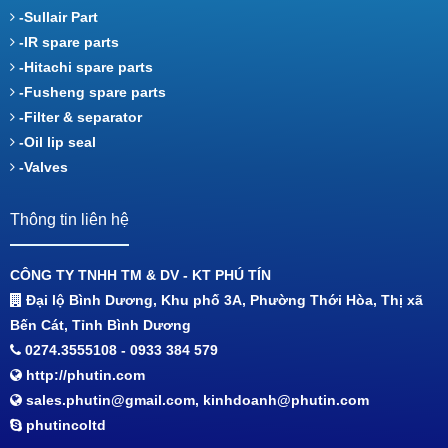
-Sullair Part
-IR spare parts
-Hitachi spare parts
-Fusheng spare parts
-Filter & separator
-Oil lip seal
-Valves
Thông tin liên hệ
CÔNG TY TNHH TM & DV - KT PHÚ TÍN
Đại lộ Bình Dương, Khu phố 3A, Phường Thới Hòa, Thị xã
Bến Cát, Tỉnh Bình Dương
0274.3555108 - 0933 384 579
http://phutin.com
sales.phutin@gmail.com, kinhdoanh@phutin.com
phutincoltd