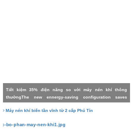
Tiết kiệm 35% điện năng so với máy nén khí thông
thườngThe new ennergy-saving configuration saves
electricity by 35% compared with the common power
Máy nén khí biến tần vĩnh từ 2 cấp Phú Tín
frequency machineMáy nén khí 2 cấpMáy nén khí biến tần
vĩnh từTwo stage compressorPermanment