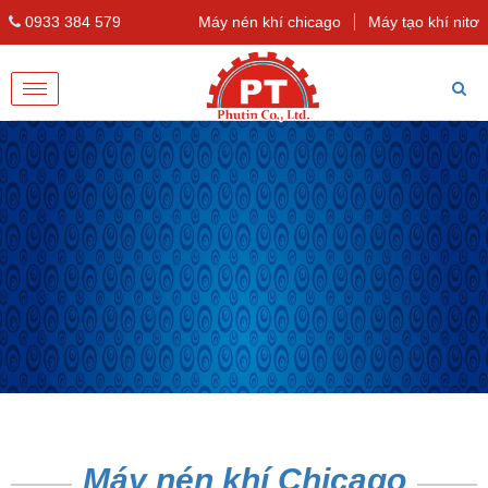
0933 384 579
Máy nén khí chicago
Máy tạo khí nitơ
Toggle
navigation
Máy nén khí Chicago