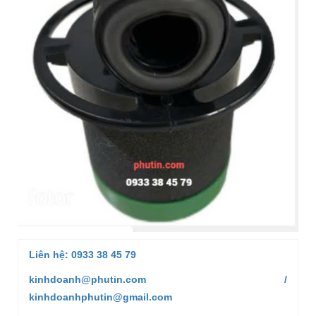
Liên hệ: 0933 38 45 79
kinhdoanh@phutin.com /
kinhdoanhphutin@gmail.com