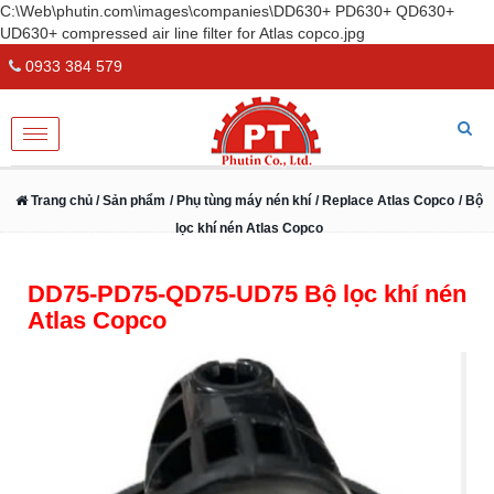
C:\Web\phutin.com\images\companies\DD630+ PD630+ QD630+
UD630+ compressed air line filter for Atlas copco.jpg
0933 384 579
Toggle
navigation
Trang chủ
/ Sản phẩm
/ Phụ tùng máy nén khí
/ Replace Atlas Copco
/ Bộ
lọc khí nén Atlas Copco
DD75-PD75-QD75-UD75 Bộ lọc khí nén
Atlas Copco