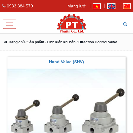
0933 384 579
Mạng lưới
Toggle
navigation
Trang chủ
/ Sản phẩm
/ Linh kiện khí nén
/ Direction Control Valve
Hand Valve (SHV)