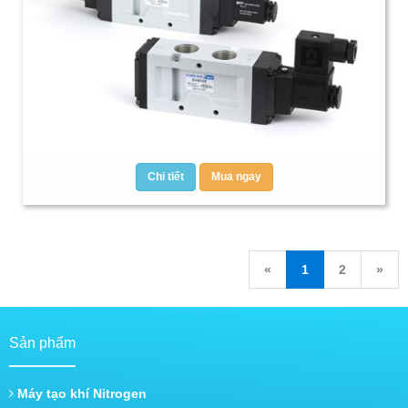
Chi tiết
Mua ngay
«
1
2
»
Sản phẩm
Máy tạo khí Nitrogen