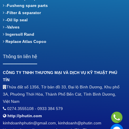
-Fusheng spare parts
-Filter & separator
-Oil lip seal
-Valves
Ingersoll Rand
Replace Atlas Copco
Thông tin liên hệ
CÔNG TY TNHH THƯƠNG MẠI VÀ DỊCH VỤ KỸ THUẬT PHÚ
TÍN
Thửa đất số 1356, Tờ bản đồ 33, Đại lộ Bình Dương, Khu phố
3A, Phường Thới Hòa, Thành Phố Bến Cát, Tỉnh Bình Dương,
Việt Nam
0274.3555108 - 0933 384 579
http://phutin.com
kinhdoanhphutin@gmail.com, kinhdoanh@phutin.com