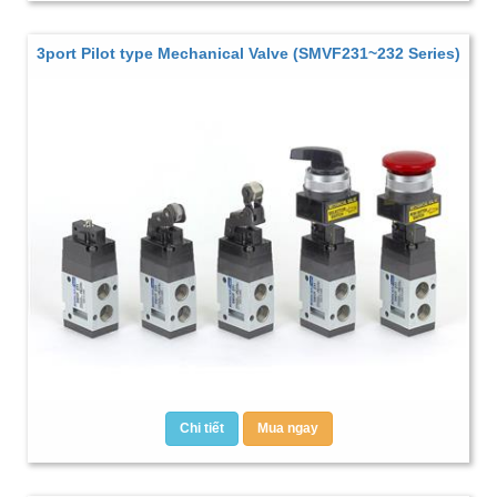
3port Pilot type Mechanical Valve (SMVF231~232 Series)
Chi tiết
Mua ngay