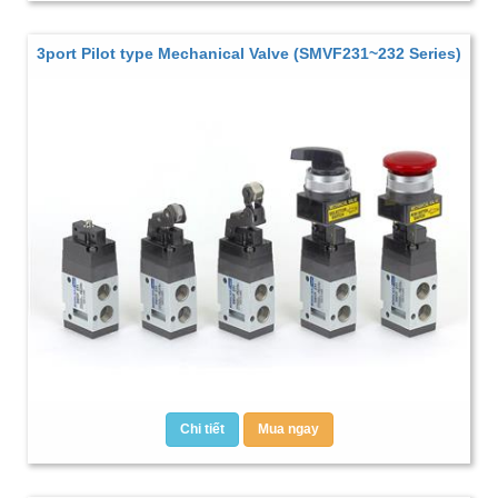
3port Pilot type Mechanical Valve (SMVF231~232 Series)
Chi tiết
Mua ngay