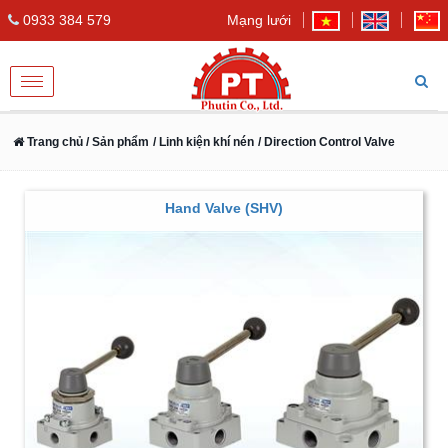
0933 384 579
Mạng lưới
Toggle
navigation
Trang chủ
/ Sản phẩm
/ Linh kiện khí nén
/ Direction Control Valve
Hand Valve (SHV)