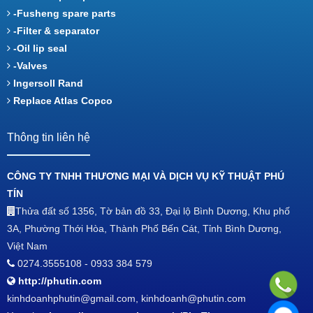
-Fusheng spare parts
-Filter & separator
-Oil lip seal
-Valves
Ingersoll Rand
Replace Atlas Copco
Thông tin liên hệ
CÔNG TY TNHH THƯƠNG MẠI VÀ DỊCH VỤ KỸ THUẬT PHÚ
TÍN
Thửa đất số 1356, Tờ bản đồ 33, Đại lộ Bình Dương, Khu phố
3A, Phường Thới Hòa, Thành Phố Bến Cát, Tỉnh Bình Dương,
Việt Nam
0274.3555108 - 0933 384 579
http://phutin.com
kinhdoanhphutin@gmail.com, kinhdoanh@phutin.com