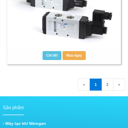
Chi tiết
Mua ngay
«
1
2
»
Sản phẩm
Máy tạo khí Nitrogen