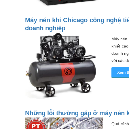
Máy nén khí Chicago công nghệ tiê
doanh nghiệp
Máy nén 
khiết ca
doanh ngh
với các 
Xem 
Những lỗi thường gặp ở máy nén k
Quá trìn