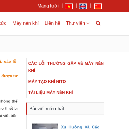
Mạng lưới
 tức
Máy nén khí
Liên hệ
Thư viện
, các lỗi
CÁC LỖI THƯỜNG GẶP VỀ MÁY NÉN
KHÍ
ể được tư
MÁY TẠO KHÍ NITO
TÀI LIỆU MÁY NÉN KHÍ
không thể
o thiết bị
Bài viết mới nhất
 viết bên
Xu Hướng Và Các