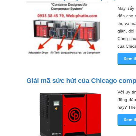
Máy sấy 
đến cho n
thụ và má
giản, đòi
Cùng chún
của Chica
Xem 
Giải mã sức hút của Chicago compr
Với uy t
đông đảo
này? Theo
Xem 