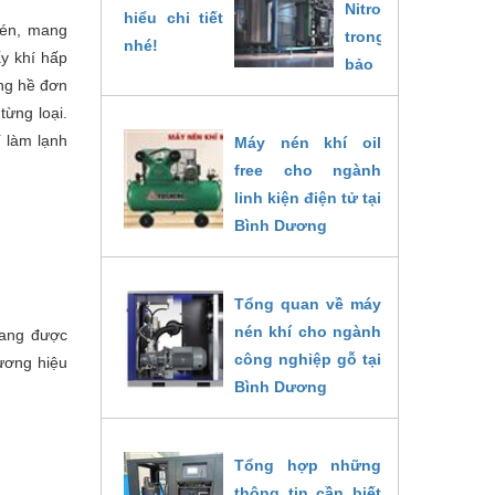
Nitrogen
được
nén, mang
trong
thiết
ấy khí hấp
bảo
kế
ông hề đơn
quản
theo
từng loại.
thực
tiêu
í làm lạnh
Máy nén khí oil
phẩm
chuẩn
free cho ngành
tại
Đức
linh kiện điện tử tại
Bình
với
Bình Dương
Dương
phần
12/09/2022
12/09/2022
mềm
kỹ
Tổng quan về máy
thuật
nén khí cho ngành
đang được
mới
công nghiệp gỗ tại
ương hiệu
nhất.
Bình Dương
Cùng
04/09/2022
khám
phá
Tổng hợp những
chi
thông tin cần biết