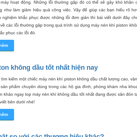
i máy hoạt động. Những lỗi thường gặp đó có thể sẽ gây khó khăn 
g như làm giảm hiệu quả công việc. Vậy để giúp các bạn hiểu rõ h
 nghiệm khắc phục được những lỗi đơn giản thì bài viết dưới đây ch
u về các lỗi thường gặp trong quá trình sử dụng máy nén khí piston kh
c phục các lỗi đó.
thêm
ton không dầu tốt nhất hiện nay
 tìm kiếm một chiếc máy nén khí piston không dầu chất lượng cao, vậ
 sản phẩm chuyên dùng trong các hộ gia đình, phòng khám nha khoa
am khảo ngay top máy nén khí không dầu tốt nhất đang được săn đón t
 viết bên dưới nhé!
thêm
 bật so với các thương hiệu khác?