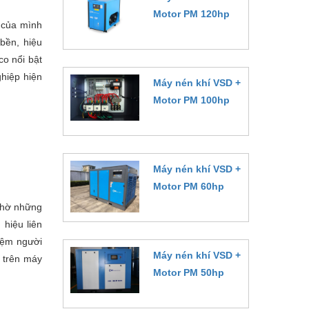
Motor PM 120hp
 của mình
Đặt hàng
bền, hiệu
co nổi bật
hiệp hiện
Máy nén khí VSD +
Motor PM 100hp
Đặt hàng
Máy nén khí VSD +
Motor PM 60hp
 nhờ những
Đặt hàng
hiệu liên
hiệm người
Máy nén khí VSD +
 trên máy
Motor PM 50hp
Đặt hàng