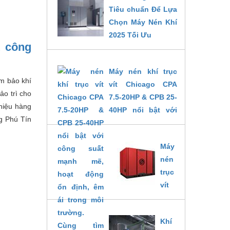
Tiêu chuẩn Để Lựa
Chọn Máy Nén Khí
2025 Tối Ưu
t công
14/02/2025
Máy nén khí trục
ảm bảo khí
vít Chicago CPA
ảo trì cho
7.5-20HP & CPB 25-
hiệu hàng
40HP nổi bật với
ng Phú Tín
công suất mạnh
mẽ, hoạt động ổn
Máy
định, êm ái trong
nén
môi trường. Cùng
trục
tìm hiểu chi tiết
vít
nhé!
CPF
14/02/2025
180 -
Khí
420