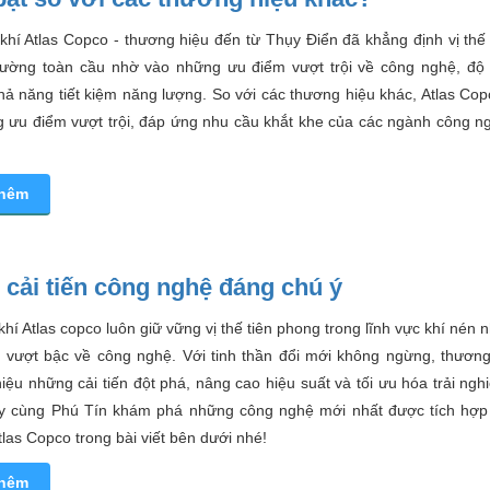
khí Atlas Copco - thương hiệu đến từ Thụy Điển đã khẳng định vị thế
 trường toàn cầu nhờ vào những ưu điểm vượt trội về công nghệ, độ 
hả năng tiết kiệm năng lượng. So với các thương hiệu khác, Atlas Cop
g ưu điểm vượt trội, đáp ứng nhu cầu khắt khe của các ngành công ng
thêm
cải tiến công nghệ đáng chú ý
hí Atlas copco luôn giữ vững vị thế tiên phong trong lĩnh vực khí nén
n vượt bậc về công nghệ. Với tinh thần đổi mới không ngừng, thương 
thiệu những cải tiến đột phá, nâng cao hiệu suất và tối ưu hóa trải ng
y cùng Phú Tín khám phá những công nghệ mới nhất được tích hợp
tlas Copco trong bài viết bên dưới nhé!
thêm