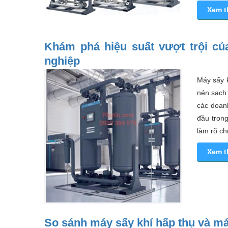
Xem 
Khám phá hiệu suất vượt trội củ
nghiệp
Máy sấy k
nén sạch 
các doan
đầu trong
làm rõ ch
Xem 
So sánh máy sấy khí hấp thụ và má