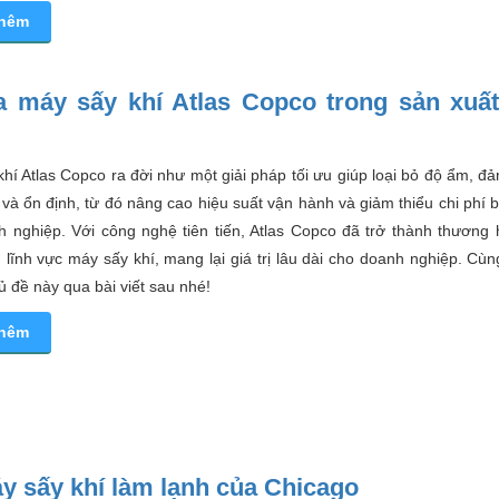
thêm
a máy sấy khí Atlas Copco trong sản xuấ
hí Atlas Copco ra đời như một giải pháp tối ưu giúp loại bỏ độ ẩm, đ
và ổn định, từ đó nâng cao hiệu suất vận hành và giảm thiểu chi phí b
h nghiệp. Với công nghệ tiên tiến, Atlas Copco đã trở thành thương 
 lĩnh vực máy sấy khí, mang lại giá trị lâu dài cho doanh nghiệp. Cù
ủ đề này qua bài viết sau nhé!
thêm
y sấy khí làm lạnh của Chicago