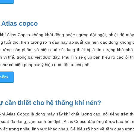
 Atlas copco
khí Atlas Copco không khởi động hoặc ngừng đột ngột, nhiệt độ máy
 tuổi thọ, hiện tượng rò rỉ dầu hay áp suất khí nén dao động không
hưởng sản phẩm và hiệu quả sử dụng thiết bị là tình trạng khá phổ 
h vì thế, trong bài viết dưới đây, Phú Tín sẽ giúp bạn hiểu rõ các lỗi 
như có biện pháp xử lý hiệu quả, tối ưu chi phí!
thêm
 cần thiết cho hệ thống khí nén?
hí Atlas Copco là dòng máy sấy khí chất lượng cao, nổi tiếng trên th
 suất đa dạng, vận hành ổn định, Atlas Copco đáp ứng được hầu hết 
việc trong nhiều lĩnh vực khác nhau. Để hiểu rõ hơn về tầm quan trọ