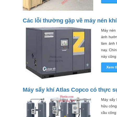
Các lỗi thường gặp về máy nén khí
Máy nén 
ảnh hưởng
làm ảnh 
nay. Chín
này cũng 
Xem 
Máy sấy khí Atlas Copco có thực sự
Máy sấy k
hữu công
cầu công 