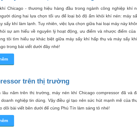
khí Chicago - thương hiệu hàng đầu trong ngành công nghiệp khí 
gười dùng hai lựa chọn tối ưu để loại bỏ độ ẩm khỏi khí nén: máy s
y sấy khí làm lạnh. Tuy nhiên, việc lựa chọn giữa hai loại máy này kh
 hỏi sự am hiểu về nguyên lý hoạt động, ưu điểm và nhược điểm của 
g tôi tìm hiểu sự khác biệt giữa máy sấy khí hấp thụ và máy sấy kh
go trong bài viết dưới đây nhé!
thêm
essor trên thị trường
ín lâu năm trên thị trường, máy nén khí Chicago compressor đã và 
 doanh nghiệp tin dùng. Vậy điều gì tạo nên sức hút mạnh mẽ của th
 dõi bài viết bên dưới để cùng Phú Tín làm sáng tỏ nhé!
thêm