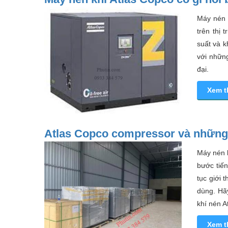
Máy nén 
trên thị
suất và k
với nhữn
đại.
Xem 
Atlas Copco compressor và những 
Máy nén k
bước tiế
tục giới 
dùng. Hã
khí nén A
Xem 