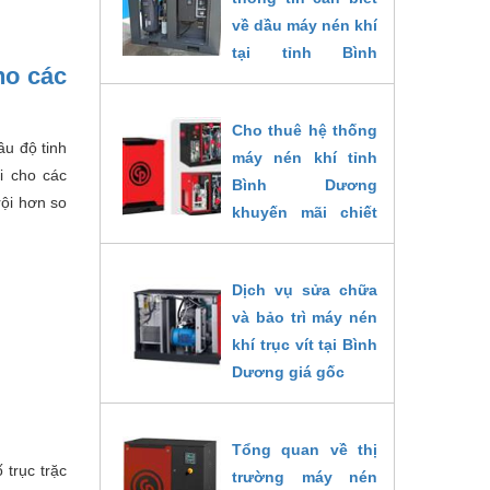
tiết
về dầu máy nén khí
về
tại tỉnh Bình
máy
ho các
Dương
trong
04/09/2022
bài
Cho thuê hệ thống
u độ tinh
viết
máy nén khí tỉnh
i cho các
dưới
Bình Dương
rội hơn so
đây.
khuyến mãi chiết
26/10/2024
khấu 10% hôm nay
04/09/2022
Dịch vụ sửa chữa
và bảo trì máy nén
khí trục vít tại Bình
Dương giá gốc
04/09/2022
Tổng quan về thị
trục trặc
trường máy nén