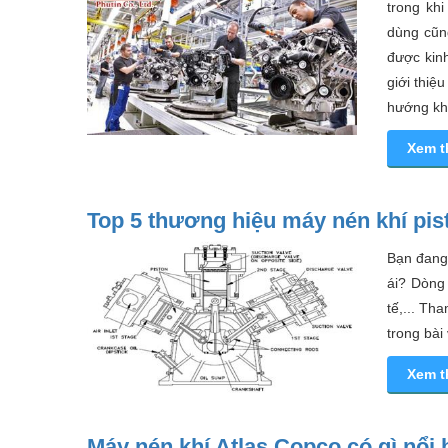
trong kh
dùng cũn
được kinh
giới thiệ
hướng khắ
Xem 
Top 5 thương hiệu máy nén khí pis
Bạn đang
ái? Dòng
tế,... Th
trong bài
Xem 
Máy nén khí Atlas Copco có gì nổi