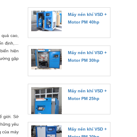
Máy nén khí VSD +
Motor PM 40hp
Đặt hàng
 quá cao,
 ổn định,…
biến hiện
Máy nén khí VSD +
thường gặp
Motor PM 30hp
Đặt hàng
Máy nén khí VSD +
Motor PM 25hp
Đặt hàng
ế giới. Sở
những yêu
Máy nén khí VSD +
ng của máy
Motor PM 20hp