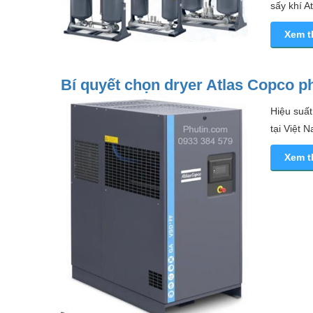
sấy khí A
Xem 
Bí quyết chọn dryer Atlas Copco p
Hiệu suấ
tại Việt 
Xem 