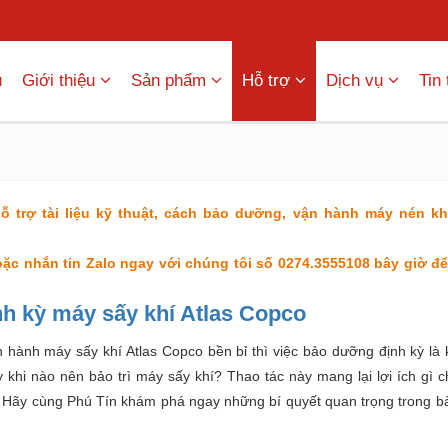
ủ
Giới thiệu
Sản phẩm
Hỗ trợ
Dịch vụ
Tin
hỗ trợ tài liệu kỹ thuật, cách bảo dưỡng, vận hành máy nén khí
ặc nhắn tin Zalo ngay với chúng tôi số 0274.3555108 bây giờ đ
nh kỳ máy sấy khí Atlas Copco
 hành máy sấy khí Atlas Copco bền bỉ thì việc bảo dưỡng định kỳ là 
y khi nào nên bảo trì máy sấy khí? Thao tác này mang lại lợi ích gì ch
 Hãy cùng Phú Tín khám phá ngay những bí quyết quan trọng trong bài