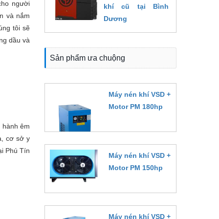
cho người
khí cũ tại Bình
ơn và nắm
Dương
úng tôi sẽ
04/09/2022
ông dầu và
Sản phẩm ưa chuộng
Máy nén khí VSD +
Motor PM 180hp
Đặt hàng
n hành êm
, cơ sở y
ại Phú Tín
Máy nén khí VSD +
Motor PM 150hp
Đặt hàng
Máy nén khí VSD +