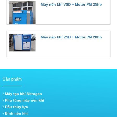
Máy nén khí VSD + Motor PM 25hp
Đặt hàng
Máy nén khí VSD + Motor PM 20hp
Đặt hàng
Sản phẩm
Máy tạo khí Nitrogen
Phụ tùng máy nén khí
Dầu thủy lực
Bình nén khí