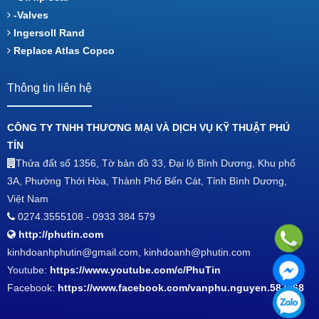
-Valves
Ingersoll Rand
Replace Atlas Copco
Thông tin liên hệ
CÔNG TY TNHH THƯƠNG MẠI VÀ DỊCH VỤ KỸ THUẬT PHÚ
TÍN
Thửa đất số 1356, Tờ bản đồ 33, Đại lộ Bình Dương, Khu phố
3A, Phường Thới Hòa, Thành Phố Bến Cát, Tỉnh Bình Dương,
Việt Nam
0274.3555108 - 0933 384 579
http://phutin.com
kinhdoanhphutin@gmail.com, kinhdoanh@phutin.com
Youtube:
https://www.youtube.com/c/PhuTin
Facebook:
https://www.facebook.com/vanphu.nguyen.587268