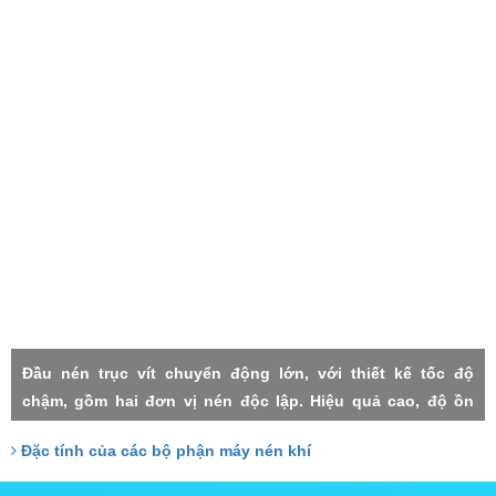
Đầu nén trục vít chuyển động lớn, với thiết kế tốc độ
chậm, gồm hai đơn vị nén độc lập. Hiệu quả cao, độ ồn
thấp, rung lắc máy nhỏ, độn tin cậy cao, độ nén mỗi cấp
Đặc tính của các bộ phận máy nén khí
thấp, thất thoát nhỏ, Hai cấp trục vít đảm nhận với công
xuất tương đồng, do đó chịu lực nhỏ, tuổi thọ cao.