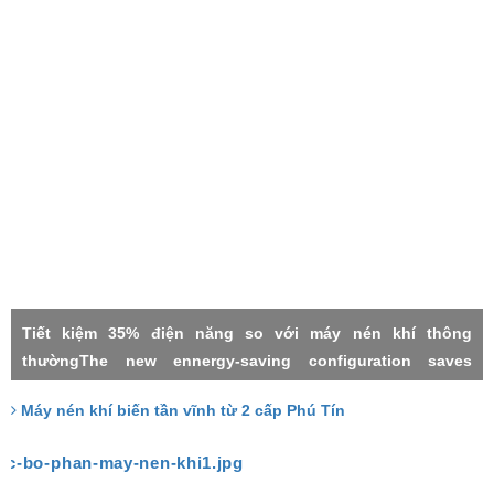
Tiết kiệm 35% điện năng so với máy nén khí thông
thườngThe new ennergy-saving configuration saves
electricity by 35% compared with the common power
Máy nén khí biến tần vĩnh từ 2 cấp Phú Tín
frequency machineMáy nén khí 2 cấpMáy nén khí biến tần
vĩnh từTwo stage compressorPermanment