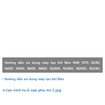
Hướng dẫn sử dụng máy tạo khí Nito N40; N75; N150;
N225; N350; N600; N800; N1000; N1850; N2650; N3150;
N4500;N1000X2-H; N3150X2; N3150X3; N4500X2; N4500X3;
Hướng dẫn sử dụng máy tạo khí Nito
N4500X4; N4500X5; N4500X6;