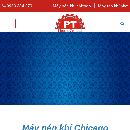
0933 384 579
Máy nén khí chicago
Máy tạo khí nitơ
Toggle
navigation
Máy nén khí Chicago