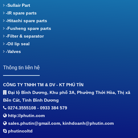
-Sullair Part
-IR spare parts
-Hitachi spare parts
-Fusheng spare parts
-Filter & separator
-Oil lip seal
-Valves
Thông tin liên hệ
CÔNG TY TNHH TM & DV - KT PHÚ TÍN
Đại lộ Bình Dương, Khu phố 3A, Phường Thới Hòa, Thị xã
Bến Cát, Tỉnh Bình Dương
0274.3555108 - 0933 384 579
http://phutin.com
sales.phutin@gmail.com, kinhdoanh@phutin.com
phutincoltd