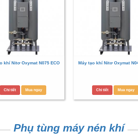
o khí Nitơ Oxymat N075 ECO
Máy tạo khí Nitơ Oxymat N
Chi tiết
Mua ngay
Chi tiết
Mua ngay
Phụ tùng máy nén khí