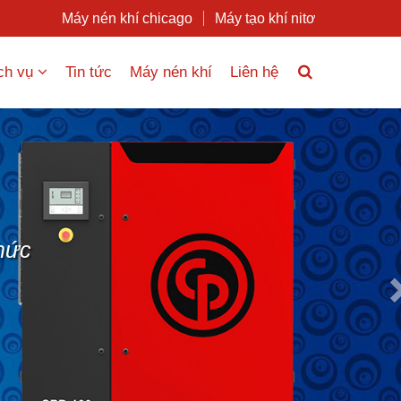
Máy nén khí chicago
Máy tạo khí nitơ
ch vụ
Tin tức
Máy nén khí
Liên hệ
Nex
hức