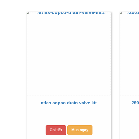
atlas copco drain valve kit
290
Chi tiết
Mua ngay