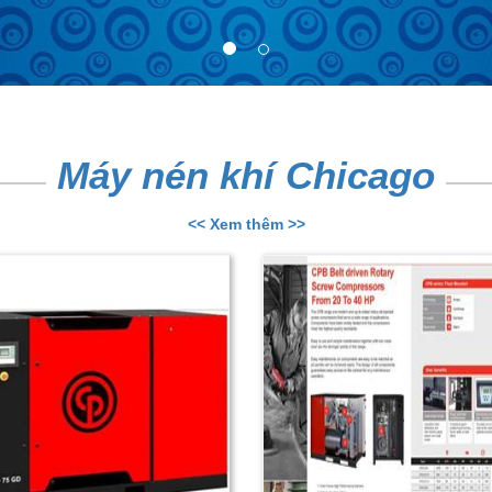
Máy nén khí Chicago
<< Xem thêm >>