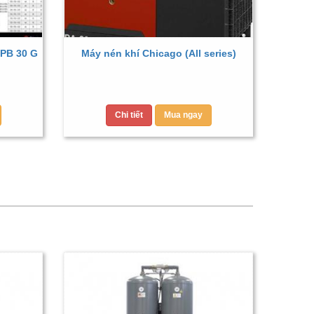
PB 30 G
Máy nén khí Chicago (All series)
Chi tiết
Mua ngay