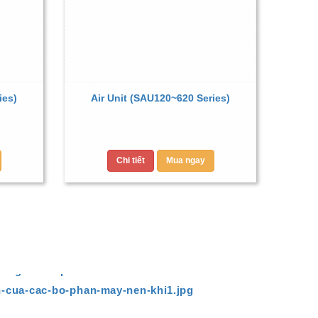
ies)
Air Unit (SAU120~620 Series)
Chi tiết
Mua ngay