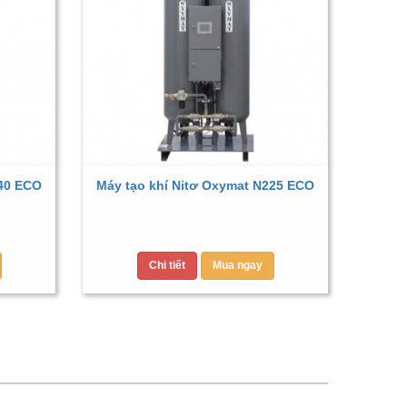
040 ECO
Máy tạo khí Nitơ Oxymat N225 ECO
Chi tiết
Mua ngay