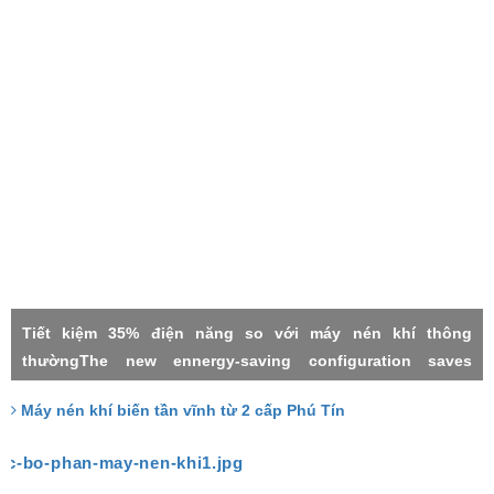
Tiết kiệm 35% điện năng so với máy nén khí thông
thườngThe new ennergy-saving configuration saves
electricity by 35% compared with the common power
Máy nén khí biến tần vĩnh từ 2 cấp Phú Tín
frequency machineMáy nén khí 2 cấpMáy nén khí biến tần
vĩnh từTwo stage compressorPermanment