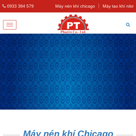
0933 384 579
Máy nén khí chicago
Máy tạo khí nitơ
Toggle
navigation
Máy nén khí Chicago