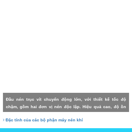
Đầu nén trục vít chuyển động lớn, với thiết kế tốc độ
chậm, gồm hai đơn vị nén độc lập. Hiệu quả cao, độ ồn
thấp, rung lắc máy nhỏ, độn tin cậy cao, độ nén mỗi cấp
Đặc tính của các bộ phận máy nén khí
thấp, thất thoát nhỏ, Hai cấp trục vít đảm nhận với công
xuất tương đồng, do đó chịu lực nhỏ, tuổi thọ cao.