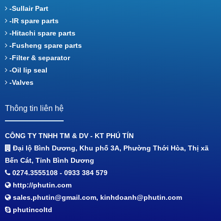
-Sullair Part
-IR spare parts
-Hitachi spare parts
-Fusheng spare parts
-Filter & separator
-Oil lip seal
-Valves
Thông tin liên hệ
CÔNG TY TNHH TM & DV - KT PHÚ TÍN
Đại lộ Bình Dương, Khu phố 3A, Phường Thới Hòa, Thị xã
Bến Cát, Tỉnh Bình Dương
0274.3555108 - 0933 384 579
http://phutin.com
sales.phutin@gmail.com, kinhdoanh@phutin.com
phutincoltd