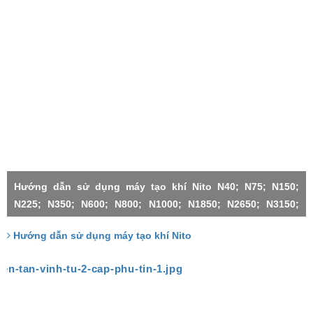
Hướng dẫn sử dụng máy tạo khí Nito N40; N75; N150;
N225; N350; N600; N800; N1000; N1850; N2650; N3150;
N4500;N1000X2-H; N3150X2; N3150X3; N4500X2; N4500X3;
Hướng dẫn sử dụng máy tạo khí Nito
N4500X4; N4500X5; N4500X6;