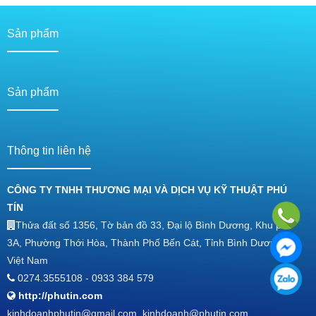
Sản phẩm
Sản phẩm
Thông tin liên hệ
CÔNG TY TNHH THƯƠNG MẠI VÀ DỊCH VỤ KỸ THUẬT PHÚ
TÍN
Thửa đất số 1356, Tờ bản đồ 33, Đại lộ Bình Dương, Khu phố
3A, Phường Thới Hòa, Thành Phố Bến Cát, Tỉnh Bình Dương,
Việt Nam
0274.3555108 - 0933 384 579
http://phutin.com
kinhdoanhphutin@gmail.com, kinhdoanh@phutin.com