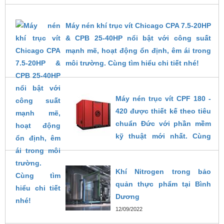
Máy nén khí trục vít Chicago CPA 7.5-20HP
& CPB 25-40HP nổi bật với công suất
mạnh mẽ, hoạt động ổn định, êm ái trong
môi trường. Cùng tìm hiểu chi tiết nhé!
14/02/2025
Máy nén trục vít CPF 180 -
420 được thiết kế theo tiêu
chuẩn Đức với phần mềm
kỹ thuật mới nhất. Cùng
khám phá chi tiết về máy
trong bài viết dưới đây.
Khí Nitrogen trong bảo
26/10/2024
quản thực phẩm tại Bình
Dương
12/09/2022