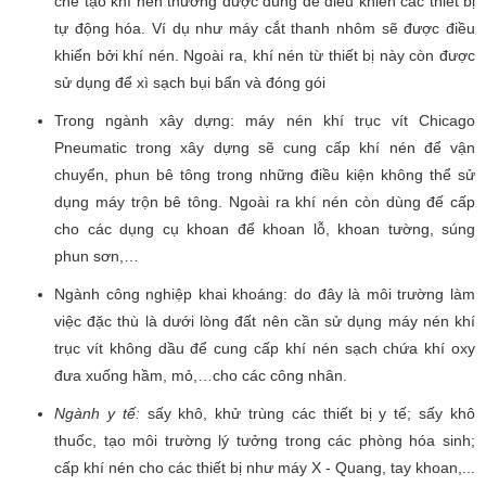
chế tạo khí nén thường được dùng để điều khiển các thiết bị
tự động hóa. Ví dụ như máy cắt thanh nhôm sẽ được điều
khiển bởi khí nén. Ngoài ra, khí nén từ thiết bị này còn được
sử dụng để xì sạch bụi bẩn và đóng gói
Trong ngành xây dựng: máy nén khí trục vít Chicago
Pneumatic trong xây dựng sẽ cung cấp khí nén để vận
chuyển, phun bê tông trong những điều kiện không thể sử
dụng máy trộn bê tông. Ngoài ra khí nén còn dùng đế cấp
cho các dụng cụ khoan để khoan lỗ, khoan tường, súng
phun sơn,…
Ngành công nghiệp khai khoáng: do đây là môi trường làm
việc đặc thù là dưới lòng đất nên cần sử dụng máy nén khí
trục vít không dầu để cung cấp khí nén sạch chứa khí oxy
đưa xuống hầm, mỏ,…cho các công nhân.
Ngành y tế:
sấy khô, khử trùng các thiết bị y tế; sấy khô
thuốc, tạo môi trường lý tưởng trong các phòng hóa sinh;
cấp khí nén cho các thiết bị như máy X - Quang, tay khoan,...