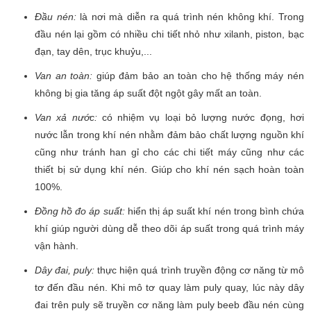
Đầu nén
:
là nơi mà diễn ra quá trình nén không khí. Trong
đầu nén lại gồm có nhiều chi tiết nhỏ như xilanh, piston, bạc
đạn, tay dên, trục khuỷu,...
Van an toàn:
giúp đảm bảo an toàn cho hệ thống máy nén
không bị gia tăng áp suất đột ngột gây mất an toàn.
Van xả nước:
có nhiệm vụ loại bỏ lượng nước đọng, hơi
nước lẫn trong khí nén nhằm đảm bảo chất lượng nguồn khí
cũng như tránh han gỉ cho các chi tiết máy cũng như các
thiết bị sử dụng khí nén. Giúp cho khí nén sạch hoàn toàn
100%.
Đồng hồ đo áp suất:
hiển thị áp suất khí nén trong bình chứa
khí giúp người dùng dễ theo dõi áp suất trong quá trình máy
vận hành.
Dây đai, puly:
thực hiện quá trình truyền động cơ năng từ mô
tơ đến đầu nén. Khi mô tơ quay làm puly quay, lúc này dây
đai trên puly sẽ truyền cơ năng làm puly beeb đầu nén cùng