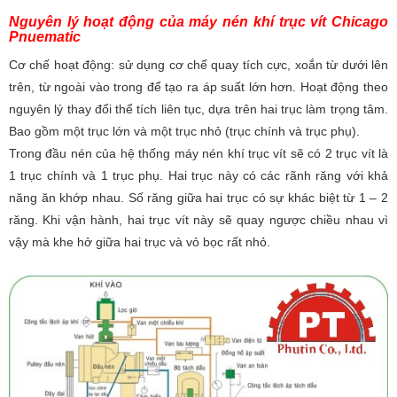
Nguyên lý hoạt động của máy nén khí trục vít Chicago
Pnuematic
Cơ chế hoạt động: sử dụng cơ chế quay tích cực, xoắn từ dưới lên
trên, từ ngoài vào trong để tạo ra áp suất lớn hơn. Hoạt động theo
nguyên lý thay đổi thể tích liên tục, dựa trên hai trục làm trọng tâm.
Bao gồm một trục lớn và một trục nhỏ (trục chính và trục phụ).
Trong đầu nén của hệ thống máy nén khí trục vít sẽ có 2 trục vít là
1 trục chính và 1 trục phụ. Hai trục này có các rãnh răng với khả
năng ăn khớp nhau. Số răng giữa hai trục có sự khác biệt từ 1 – 2
răng. Khi vận hành, hai trục vít này sẽ quay ngược chiều nhau vì
vậy mà khe hở giữa hai trục và vỏ bọc rất nhỏ.