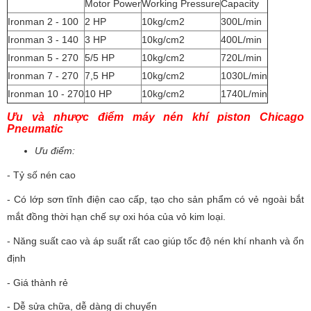
Motor Power
Working Pressure
Capacity
Ironman 2 - 100
2 HP
10kg/cm2
300L/min
Ironman 3 - 140
3 HP
10kg/cm2
400L/min
Ironman 5 - 270
5/5 HP
10kg/cm2
720L/min
Ironman 7 - 270
7,5 HP
10kg/cm2
1030L/min
Ironman 10 - 270
10 HP
10kg/cm2
1740L/min
Ưu và nhược điểm máy nén khí piston Chicago
Pneumatic
Ưu điểm:
- Tỷ số nén cao
- Có lớp sơn tĩnh điện cao cấp, tạo cho sản phẩm có vẻ ngoài bắt
mắt đồng thời hạn chế sự oxi hóa của vỏ kim loại.
- Năng suất cao và áp suất rất cao giúp tốc độ nén khí nhanh và ổn
định
- Giá thành rẻ
- Dễ sửa chữa, dễ dàng di chuyển