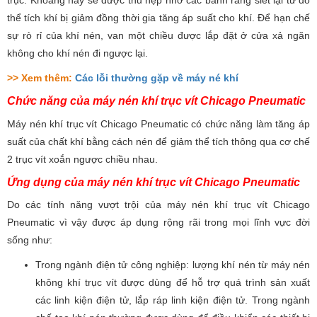
trục. Khoang này sẽ được thu hẹp nhờ các bánh răng siết lại từ đó
thể tích khí bị giảm đồng thời gia tăng áp suất cho khí. Để hạn chế
sự rò rỉ của khí nén, van một chiều được lắp đặt ở cửa xả ngăn
không cho khí nén đi ngược lại.
>> Xem thêm:
Các lỗi thường gặp về máy né khí
Chức năng của máy nén khí trục vít Chicago Pneumatic
Máy nén khí trục vít Chicago Pneumatic có chức năng làm tăng áp
suất của chất khí bằng cách nén để giảm thể tích thông qua cơ chế
2 trục vít xoắn ngược chiều nhau.
Ứng dụng của máy nén khí trục vít Chicago Pneumatic
Do các tính năng vượt trội của máy nén khí trục vít Chicago
Pneumatic vì vậy được áp dụng rộng rãi trong mọi lĩnh vực đời
sống như:
Trong ngành điện tử công nghiệp: lượng khí nén từ máy nén
không khí trục vít được dùng để hỗ trợ quá trình sản xuất
các linh kiện điện tử, lắp ráp linh kiện điện tử. Trong ngành