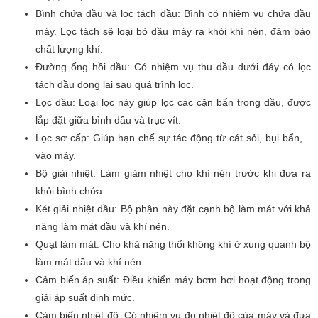
Bình chứa dầu và lọc tách dầu: Bình có nhiệm vụ chứa dầu
máy. Lọc tách sẽ loại bỏ dầu máy ra khỏi khí nén, đảm bảo
chất lượng khí.
Đường ống hồi dầu: Có nhiệm vụ thu dầu dưới đáy có lọc
tách dầu đọng lại sau quá trình lọc.
Lọc dầu: Loại lọc này giúp lọc các cặn bẩn trong dầu, được
lắp đặt giữa bình dầu và trục vít.
Lọc sơ cấp: Giúp hạn chế sự tác động từ cát sỏi, bụi bẩn,...
vào máy.
Bộ giải nhiệt: Làm giảm nhiệt cho khí nén trước khi đưa ra
khỏi bình chứa.
Két giải nhiệt dầu: Bộ phận này đặt cạnh bộ làm mát với khả
năng làm mát dầu và khí nén.
Quạt làm mát: Cho khả năng thổi không khí ở xung quanh bộ
làm mát dầu và khí nén.
Cảm biến áp suất: Điều khiển máy bơm hơi hoạt động trong
giải áp suất định mức.
Cảm biến nhiệt độ: Có nhiệm vụ đo nhiệt độ của máy và đưa