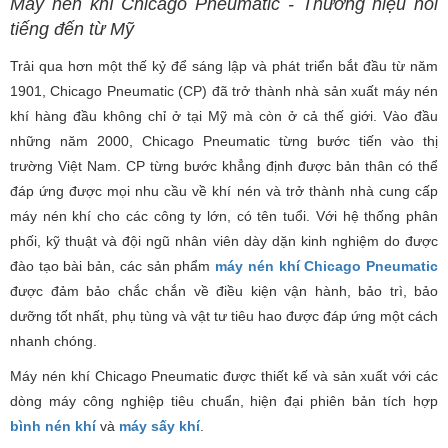
Máy nén khí Chicago Pneumatic - Thương hiệu nổi
tiếng đến từ Mỹ
Trải qua hơn một thế kỷ để sáng lập và phát triển bắt đầu từ năm
1901, Chicago Pneumatic (CP) đã trở thành nhà sản xuất máy nén
khí hàng đầu không chỉ ở tại Mỹ mà còn ở cả thế giới. Vào đầu
những năm 2000, Chicago Pneumatic từng bước tiến vào thị
trường Việt Nam. CP từng bước khẳng định được bản thân có thể
đáp ứng được mọi nhu cầu về khí nén và trở thành nhà cung cấp
máy nén khí cho các công ty lớn, có tên tuổi. Với hệ thống phân
phối, kỹ thuật và đội ngũ nhân viên dày dặn kinh nghiệm do được
đào tạo bài bản, các sản phẩm
máy nén khí Chicago Pneumatic
được đảm bảo chắc chắn về điều kiện vận hành, bảo trì, bảo
dưỡng tốt nhất, phụ tùng và vật tư tiêu hao được đáp ứng một cách
nhanh chóng.
Máy nén khí Chicago Pneumatic được thiết kế và sản xuất với các
dòng máy công nghiệp tiêu chuẩn, hiện đại phiên bản tích hợp
bình nén khí
và
máy sấy khí
.