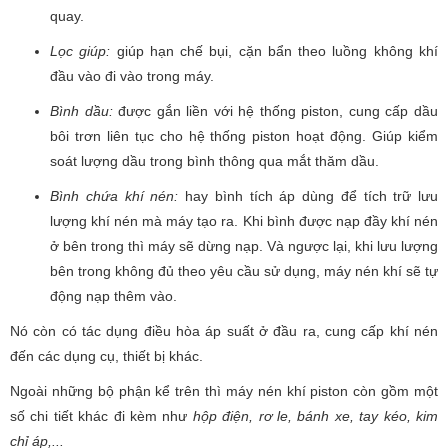
quay.
Lọc giúp:
giúp hạn chế bụi, cặn bẩn theo luồng không khí
đầu vào đi vào trong máy.
Bình dầu:
được gắn liền với hệ thống piston, cung cấp dầu
bôi trơn liên tục cho hệ thống piston hoạt động. Giúp kiểm
soát lượng dầu trong bình thông qua mắt thăm dầu.
Bình chứa khí nén:
hay bình tích áp dùng để tích trữ lưu
lượng khí nén mà máy tạo ra. Khi bình được nạp đầy khí nén
ở bên trong thì máy sẽ dừng nạp. Và ngược lại, khi lưu lượng
bên trong không đủ theo yêu cầu sử dụng, máy nén khí sẽ tự
động nạp thêm vào.
Nó còn có tác dụng điều hòa áp suất ở đầu ra, cung cấp khí nén
đến các dụng cụ, thiết bị khác.
Ngoài những bộ phận kể trên thì máy nén khí piston còn gồm một
số chi tiết khác đi kèm như
hộp điện, rơ le, bánh xe, tay kéo, kim
chỉ áp,...