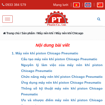
0933 384 579
Mạng lưới
Toggle
navigation
Trang chủ
/ Sản phẩm
/ Máy nén khí
/ Máy nén khí Chicago
Nội dung bài viết
1. Máy nén khí piston Chicago Pneumatic
Cấu tạo máy nén khí piston Chicago Pneumatic
Nguyên lý làm việc của máy nén khí piston
Chicago Pneumatic
Chức năng máy nén khí piston Chicago Pneumatic
Ứng dụng máy nén khí piston Chicago Pneumatic
Thông số kỹ thuật máy nén khí piston Chicago
Pneumatic
Ưu và nhược điểm máy nén khí piston Chicago