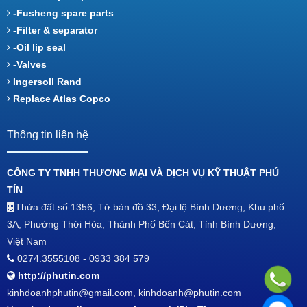
-Fusheng spare parts
-Filter & separator
-Oil lip seal
-Valves
Ingersoll Rand
Replace Atlas Copco
Thông tin liên hệ
CÔNG TY TNHH THƯƠNG MẠI VÀ DỊCH VỤ KỸ THUẬT PHÚ
TÍN
Thửa đất số 1356, Tờ bản đồ 33, Đại lộ Bình Dương, Khu phố
3A, Phường Thới Hòa, Thành Phố Bến Cát, Tỉnh Bình Dương,
Việt Nam
0274.3555108 - 0933 384 579
http://phutin.com
kinhdoanhphutin@gmail.com, kinhdoanh@phutin.com