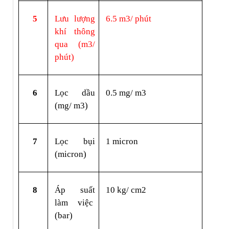
5
Lưu lượng 
6.5 m3/ phút
khí thông 
qua (m3/ 
phút)
6
Lọc dầu 
0.5 mg/ m3
(mg/ m3)
7
Lọc bụi 
1 micron
(micron)
8
Áp suất 
10 kg/ cm2
làm việc  
(bar)