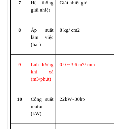
7
Hệ thống 
Giải nhiệt gió
giải nhiệt
8
Áp suất 
8 kg/ cm2
làm việc 
(bar)
9
Lưu lượng 
0.9 ~ 3.6 m3/ min
khí xả 
(m3/phút)
10
Công suất 
22kW~30hp  
motor 
(kW)