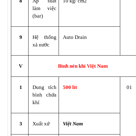
8
Áp suất 
10 kg/ cm2
làm việc 
(bar)
9
Hệ thống 
Auto Drain
xả nước
V
Bình nén khí Việt Nam 
1
Dung tích 
500 lít
01
bình chứa 
khí
3
Xuất xứ
Việt Nam