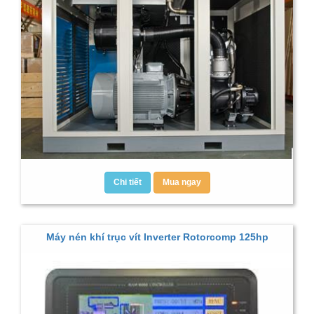
Chi tiết
Mua ngay
Máy nén khí trục vít Inverter Rotorcomp 125hp