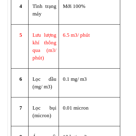
4
Tình trạng 
Mới 100%
máy
5
Lưu lượng 
6.5 m3/ phút
khí thông 
qua (m3/ 
phút)
6
Lọc dầu 
0.1 mg/ m3
(mg/ m3)
7
Lọc bụi 
0.01 micron
(micron)