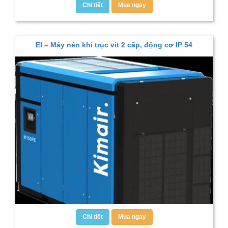
Chi tiết
Mua ngay
EI – Máy nén khí trục vít 2 cấp, động cơ IP 54
Chi tiết
Mua ngay