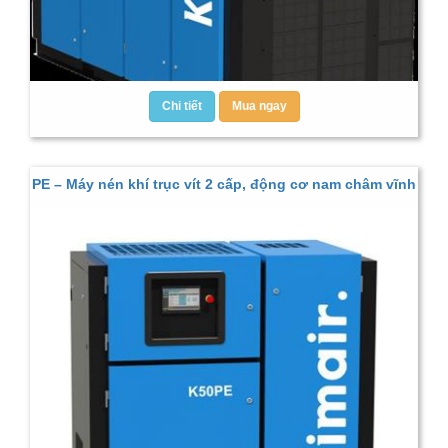
Chi tiết
Mua ngay
PE – Máy nén khí trục vít 2 cấp, động cơ nam châm vĩnh
cửu