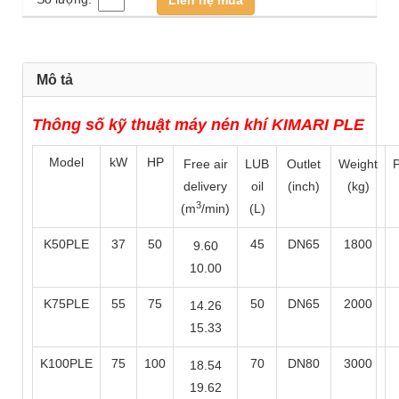
Mô tả
Thông số kỹ thuật máy nén khí KIMARI PLE
Model
kW
HP
Free air
LUB
Outlet
Weight
delivery
oil
(inch)
(kg)
3
(m
/min)
(L)
K50PLE
37
50
45
DN65
1800
9.60
10.00
K75PLE
55
75
50
DN65
2000
14.26
15.33
K100PLE
75
100
70
DN80
3000
18.54
19.62