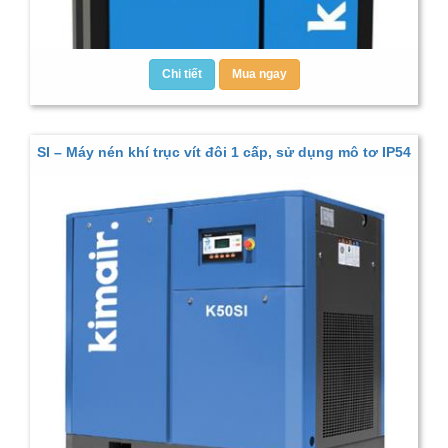
Chi tiết
Mua ngay
SI – Máy nén khí trục vít đôi 1 cấp, sử dụng mô tơ IP54