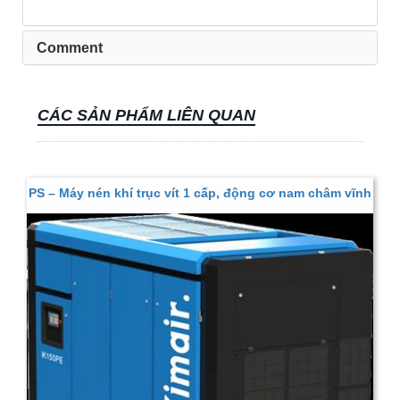
Comment
CÁC SẢN PHẨM LIÊN QUAN
PS – Máy nén khí trục vít 1 cấp, động cơ nam châm vĩnh
cửu