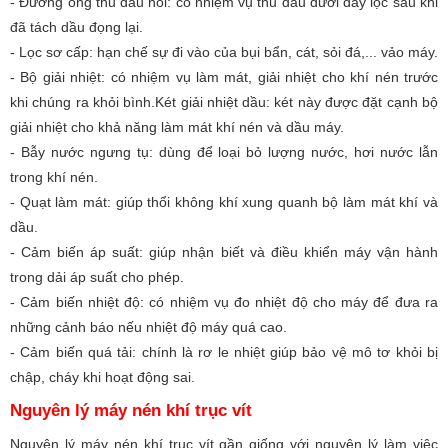
- Đường ống thu dầu hồi: có nhiệm vụ thu dầu dưới đáy lọc sau khi
đã tách dầu đọng lại.
- Lọc sơ cấp: hạn chế sự đi vào của bụi bẩn, cát, sỏi đá,... vảo máy.
- Bộ giải nhiệt: có nhiệm vụ làm mát, giải nhiệt cho khí nén trước
khi chúng ra khỏi bình.Két giải nhiệt dầu: két này được đặt cạnh bộ
giải nhiệt cho khả năng làm mát khí nén và dầu máy.
- Bẫy nước ngưng tụ: dùng để loại bỏ lượng nước, hơi nước lẫn
trong khí nén.
- Quạt làm mát: giúp thổi không khí xung quanh bộ làm mát khí và
dầu.
- Cảm biến áp suất: giúp nhận biết và điều khiển máy vận hành
trong dải áp suất cho phép.
- Cảm biến nhiệt độ: có nhiệm vụ đo nhiệt độ cho máy để đưa ra
những cảnh báo nếu nhiệt độ máy quá cao.
- Cảm biến quá tải: chính là rơ le nhiệt giúp bảo vệ mô tơ khỏi bị
chập, cháy khi hoạt động sai.
Nguyên lý máy nén khí trục vít
Nguyên lý máy nén khí trục vít gần giống với nguyên lý làm việc