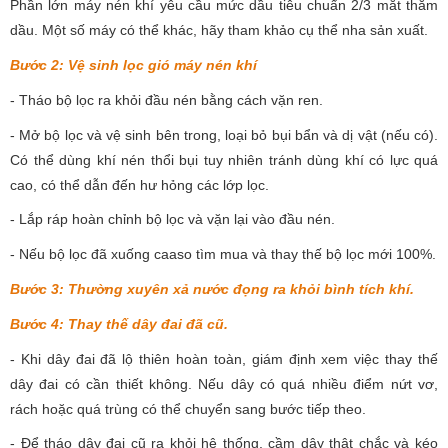
Phần lớn máy nén khí yêu cầu mức dầu tiêu chuẩn 2/3 mắt thăm
dầu. Một số máy có thể khác, hãy tham khảo cụ thể nha sản xuất.
Bước 2: Vệ sinh lọc gió máy nén khí
- Tháo bộ lọc ra khỏi đầu nén bằng cách vặn ren.
- Mở bộ lọc và vệ sinh bên trong, loại bỏ bụi bẩn và dị vật (nếu có).
Có thể dùng khí nén thổi bụi tuy nhiên tránh dùng khí có lực quá
cao, có thể dẫn đến hư hỏng các lớp lọc.
- Lắp ráp hoàn chỉnh bộ lọc và vặn lại vào đầu nén.
- Nếu bộ lọc đã xuống caaso tìm mua và thay thế bộ lọc mới 100%.
Bước 3: Thường xuyên xả nước đọng ra khỏi bình tích khí.
Bước 4: Thay thế dây đai đã cũ.
- Khi dây đai đã lộ thiên hoàn toàn, giám định xem việc thay thế
dây đai có cần thiết không. Nếu dây có quá nhiều điểm nứt vơ,
rách hoặc quá trùng có thể chuyển sang bước tiếp theo.
- Để tháo dây đai cũ ra khỏi hệ thống, cầm dây thật chắc và kéo