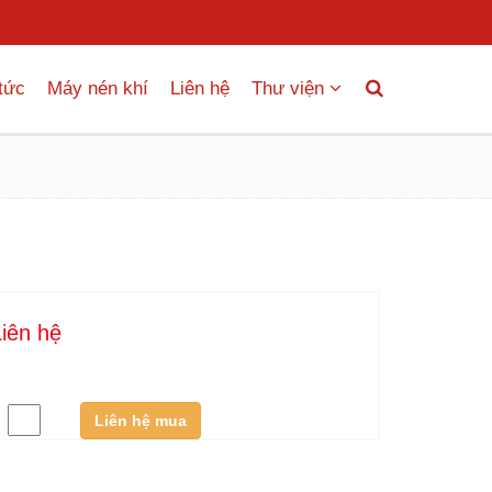
 tức
Máy nén khí
Liên hệ
Thư viện
Liên hệ
:
Liên hệ mua