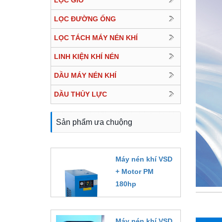
LỌC GIÓ
LỌC ĐƯỜNG ỐNG
LỌC TÁCH MÁY NÉN KHÍ
LINH KIỆN KHÍ NÉN
DẦU MÁY NÉN KHÍ
DẦU THỦY LỰC
Sản phẩm ưa chuộng
Máy nén khí VSD
+ Motor PM
180hp
Đặt hàng
Máy nén khí VSD