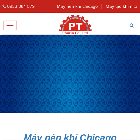
0933 384 579
Máy nén khí chicago
Máy tạo khí nitơ
Toggle
navigation
Máy nén khí Chicago