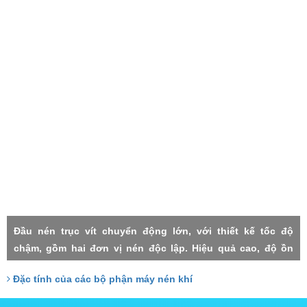
Đầu nén trục vít chuyển động lớn, với thiết kế tốc độ
chậm, gồm hai đơn vị nén độc lập. Hiệu quả cao, độ ồn
thấp, rung lắc máy nhỏ, độn tin cậy cao, độ nén mỗi cấp
Đặc tính của các bộ phận máy nén khí
thấp, thất thoát nhỏ, Hai cấp trục vít đảm nhận với công
xuất tương đồng, do đó chịu lực nhỏ, tuổi thọ cao.