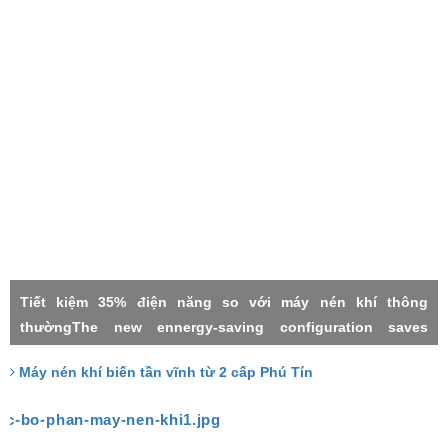
Tiết kiệm 35% điện năng so với máy nén khí thông
thườngThe new ennergy-saving configuration saves
electricity by 35% compared with the common power
Máy nén khí biến tần vĩnh từ 2 cấp Phú Tín
frequency machineMáy nén khí 2 cấpMáy nén khí biến tần
vĩnh từTwo stage compressorPermanment