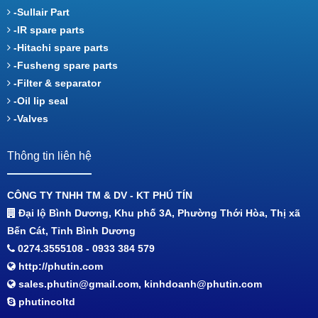
-Sullair Part
-IR spare parts
-Hitachi spare parts
-Fusheng spare parts
-Filter & separator
-Oil lip seal
-Valves
Thông tin liên hệ
CÔNG TY TNHH TM & DV - KT PHÚ TÍN
Đại lộ Bình Dương, Khu phố 3A, Phường Thới Hòa, Thị xã
Bến Cát, Tỉnh Bình Dương
0274.3555108 - 0933 384 579
http://phutin.com
sales.phutin@gmail.com, kinhdoanh@phutin.com
phutincoltd