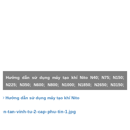
Hướng dẫn sử dụng máy tạo khí Nito N40; N75; N150;
N225; N350; N600; N800; N1000; N1850; N2650; N3150;
N4500;N1000X2-H; N3150X2; N3150X3; N4500X2; N4500X3;
Hướng dẫn sử dụng máy tạo khí Nito
N4500X4; N4500X5; N4500X6;