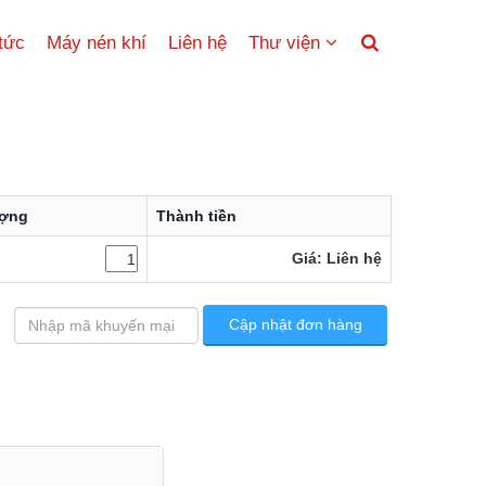
 tức
Máy nén khí
Liên hệ
Thư viện
ượng
Thành tiền
Giá: Liên hệ