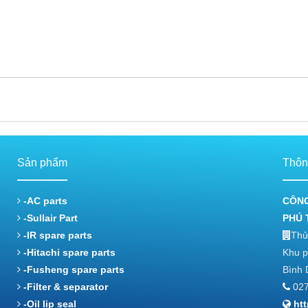
Sản phẩm
Thông
-AC parts
CÔNG
-Sullair Part
PHÚ 
-IR spare parts
Thử
-Hitachi spare parts
Khu p
-Fusheng spare parts
Bình 
-Filter & separator
027
-Oil lip seal
ht