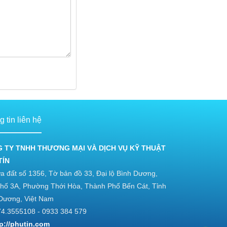
 tin liên hệ
 TY TNHH THƯƠNG MẠI VÀ DỊCH VỤ KỸ THUẬT
TÍN
a đất số 1356, Tờ bản đồ 33, Đại lộ Bình Dương,
hố 3A, Phường Thới Hòa, Thành Phố Bến Cát, Tỉnh
Dương, Việt Nam
4.3555108 - 0933 384 579
tp://phutin.com