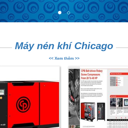
Máy nén khí Chicago
<< Xem thêm >>