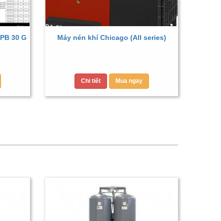
PB 30 G
Máy nén khí Chicago (All series)
Chi tiết
Mua ngay