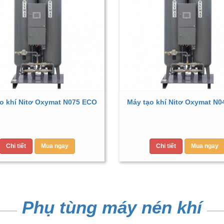
o khí Nitơ Oxymat N075 ECO
Máy tạo khí Nitơ Oxymat N
Chi tiết
Mua ngay
Chi tiết
Mua ngay
Phụ tùng máy nén khí