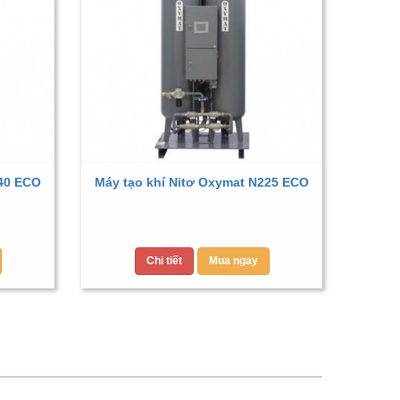
040 ECO
Máy tạo khí Nitơ Oxymat N225 ECO
Chi tiết
Mua ngay