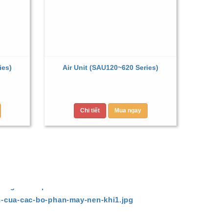
ies)
Air Unit (SAU120~620 Series)
Chi tiết
Mua ngay