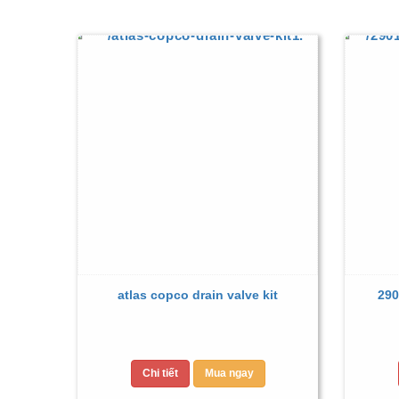
atlas copco drain valve kit
290
Chi tiết
Mua ngay