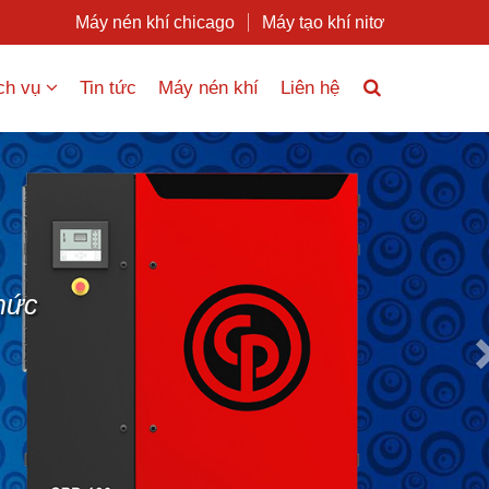
Máy nén khí chicago
Máy tạo khí nitơ
ch vụ
Tin tức
Máy nén khí
Liên hệ
Nex
hức