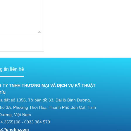
 tin liên hệ
 TY TNHH THƯƠNG MẠI VÀ DỊCH VỤ KỸ THUẬT
TÍN
a đất số 1356, Tờ bản đồ 33, Đại lộ Bình Dương,
hố 3A, Phường Thới Hòa, Thành Phố Bến Cát, Tỉnh
Dương, Việt Nam
4.3555108 - 0933 384 579
tp://phutin.com