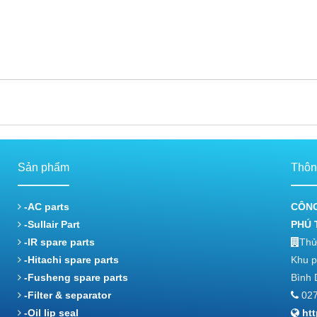
Sản phẩm
Thông
-AC parts
CÔNG
-Sullair Part
PHÚ 
-IR spare parts
Thử
-Hitachi spare parts
Khu p
-Fusheng spare parts
Bình 
-Filter & separator
027
-Oil lip seal
ht