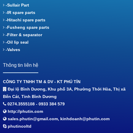
-Sullair Part
-IR spare parts
-Hitachi spare parts
-Fusheng spare parts
-Filter & separator
-Oil lip seal
-Valves
Thông tin liên hệ
CÔNG TY TNHH TM & DV - KT PHÚ TÍN
Đại lộ Bình Dương, Khu phố 3A, Phường Thới Hòa, Thị xã
Bến Cát, Tỉnh Bình Dương
0274.3555108 - 0933 384 579
http://phutin.com
sales.phutin@gmail.com, kinhdoanh@phutin.com
phutincoltd