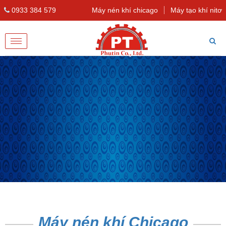
0933 384 579
Máy nén khí chicago
Máy tạo khí nitơ
Toggle
navigation
Máy nén khí Chicago