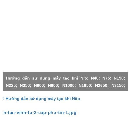
Hướng dẫn sử dụng máy tạo khí Nito N40; N75; N150;
N225; N350; N600; N800; N1000; N1850; N2650; N3150;
N4500;N1000X2-H; N3150X2; N3150X3; N4500X2; N4500X3;
Hướng dẫn sử dụng máy tạo khí Nito
N4500X4; N4500X5; N4500X6;