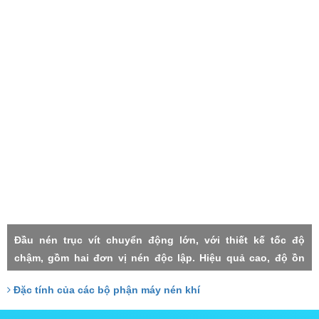
Đầu nén trục vít chuyển động lớn, với thiết kế tốc độ
chậm, gồm hai đơn vị nén độc lập. Hiệu quả cao, độ ồn
thấp, rung lắc máy nhỏ, độn tin cậy cao, độ nén mỗi cấp
Đặc tính của các bộ phận máy nén khí
thấp, thất thoát nhỏ, Hai cấp trục vít đảm nhận với công
xuất tương đồng, do đó chịu lực nhỏ, tuổi thọ cao.