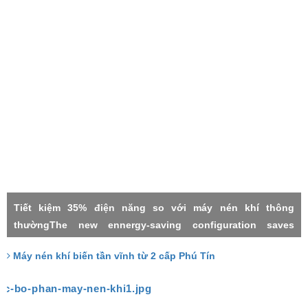
Tiết kiệm 35% điện năng so với máy nén khí thông
thườngThe new ennergy-saving configuration saves
electricity by 35% compared with the common power
Máy nén khí biến tần vĩnh từ 2 cấp Phú Tín
frequency machineMáy nén khí 2 cấpMáy nén khí biến tần
vĩnh từTwo stage compressorPermanment