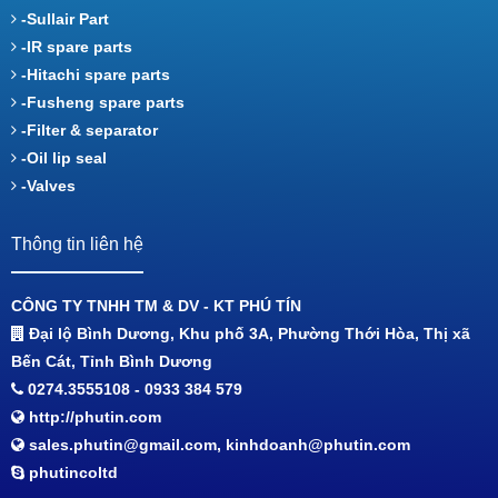
-Sullair Part
-IR spare parts
-Hitachi spare parts
-Fusheng spare parts
-Filter & separator
-Oil lip seal
-Valves
Thông tin liên hệ
CÔNG TY TNHH TM & DV - KT PHÚ TÍN
Đại lộ Bình Dương, Khu phố 3A, Phường Thới Hòa, Thị xã
Bến Cát, Tỉnh Bình Dương
0274.3555108 - 0933 384 579
http://phutin.com
sales.phutin@gmail.com, kinhdoanh@phutin.com
phutincoltd