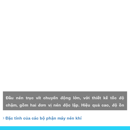
Đầu nén trục vít chuyển động lớn, với thiết kế tốc độ
chậm, gồm hai đơn vị nén độc lập. Hiệu quả cao, độ ồn
thấp, rung lắc máy nhỏ, độn tin cậy cao, độ nén mỗi cấp
Đặc tính của các bộ phận máy nén khí
thấp, thất thoát nhỏ, Hai cấp trục vít đảm nhận với công
xuất tương đồng, do đó chịu lực nhỏ, tuổi thọ cao.