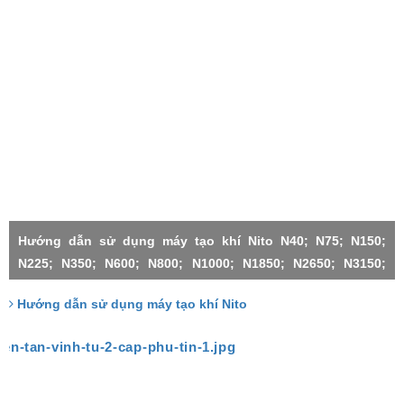
Hướng dẫn sử dụng máy tạo khí Nito N40; N75; N150;
N225; N350; N600; N800; N1000; N1850; N2650; N3150;
N4500;N1000X2-H; N3150X2; N3150X3; N4500X2; N4500X3;
Hướng dẫn sử dụng máy tạo khí Nito
N4500X4; N4500X5; N4500X6;