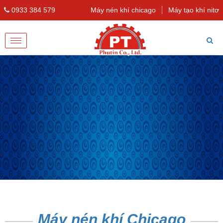
0933 384 579
Máy nén khí chicago
Máy tạo khí nitơ
Toggle
navigation
Máy nén khí Chicago