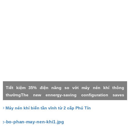
Tiết kiệm 35% điện năng so với máy nén khí thông
thườngThe new ennergy-saving configuration saves
electricity by 35% compared with the common power
Máy nén khí biến tần vĩnh từ 2 cấp Phú Tín
frequency machineMáy nén khí 2 cấpMáy nén khí biến tần
vĩnh từTwo stage compressorPermanment