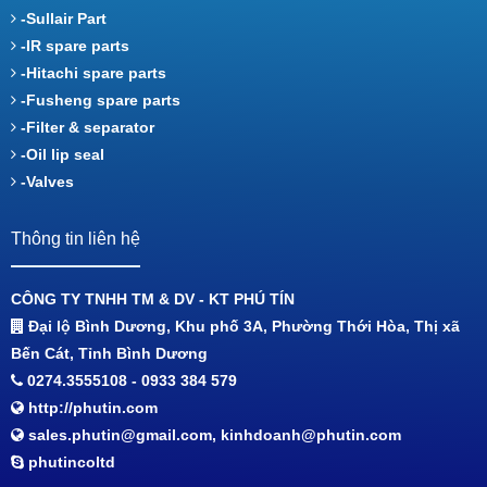
-Sullair Part
-IR spare parts
-Hitachi spare parts
-Fusheng spare parts
-Filter & separator
-Oil lip seal
-Valves
Thông tin liên hệ
CÔNG TY TNHH TM & DV - KT PHÚ TÍN
Đại lộ Bình Dương, Khu phố 3A, Phường Thới Hòa, Thị xã
Bến Cát, Tỉnh Bình Dương
0274.3555108 - 0933 384 579
http://phutin.com
sales.phutin@gmail.com, kinhdoanh@phutin.com
phutincoltd