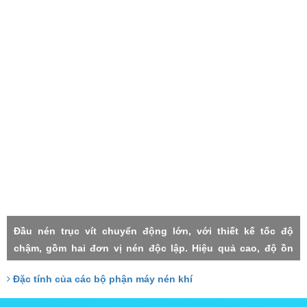
Đầu nén trục vít chuyển động lớn, với thiết kế tốc độ
chậm, gồm hai đơn vị nén độc lập. Hiệu quả cao, độ ồn
thấp, rung lắc máy nhỏ, độn tin cậy cao, độ nén mỗi cấp
Đặc tính của các bộ phận máy nén khí
thấp, thất thoát nhỏ, Hai cấp trục vít đảm nhận với công
xuất tương đồng, do đó chịu lực nhỏ, tuổi thọ cao.