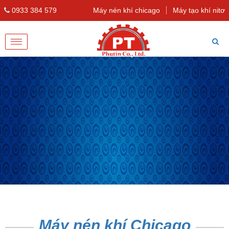
0933 384 579
Máy nén khí chicago
Máy tạo khí nitơ
Toggle
navigation
Máy nén khí Chicago