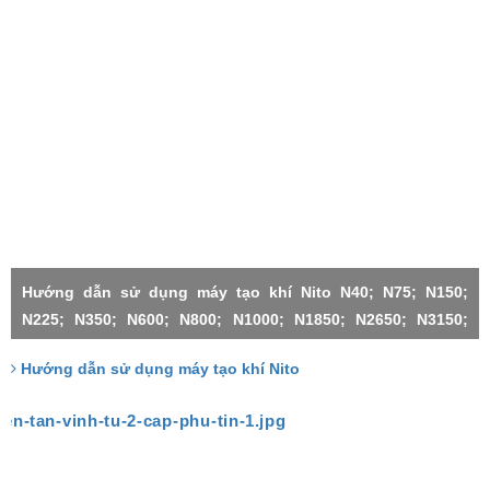
Hướng dẫn sử dụng máy tạo khí Nito N40; N75; N150;
N225; N350; N600; N800; N1000; N1850; N2650; N3150;
N4500;N1000X2-H; N3150X2; N3150X3; N4500X2; N4500X3;
Hướng dẫn sử dụng máy tạo khí Nito
N4500X4; N4500X5; N4500X6;