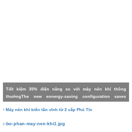
Tiết kiệm 35% điện năng so với máy nén khí thông
thườngThe new ennergy-saving configuration saves
electricity by 35% compared with the common power
Máy nén khí biến tần vĩnh từ 2 cấp Phú Tín
frequency machineMáy nén khí 2 cấpMáy nén khí biến tần
vĩnh từTwo stage compressorPermanment