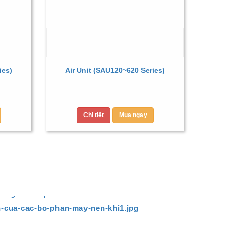
ies)
Air Unit (SAU120~620 Series)
Chi tiết
Mua ngay