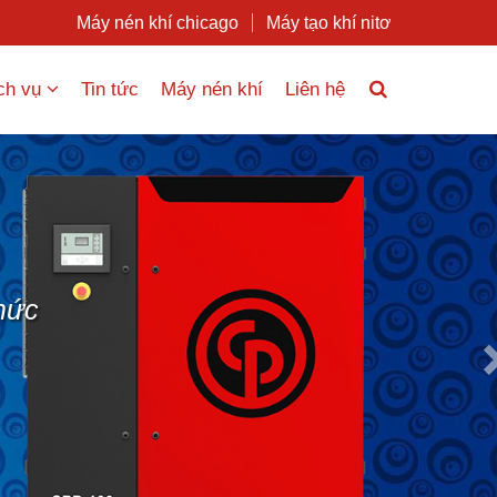
Máy nén khí chicago
Máy tạo khí nitơ
ch vụ
Tin tức
Máy nén khí
Liên hệ
Nex
hức