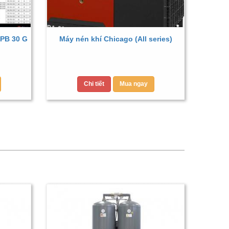
PB 30 G
Máy nén khí Chicago (All series)
Chi tiết
Mua ngay