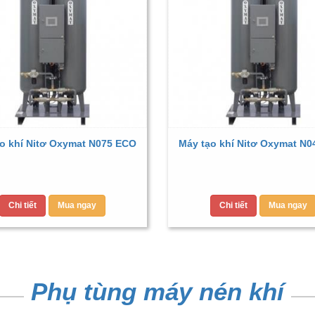
o khí Nitơ Oxymat N075 ECO
Máy tạo khí Nitơ Oxymat N
Chi tiết
Mua ngay
Chi tiết
Mua ngay
Phụ tùng máy nén khí