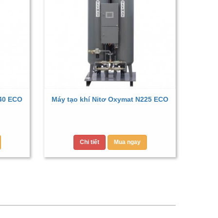
040 ECO
Máy tạo khí Nitơ Oxymat N225 ECO
Chi tiết
Mua ngay