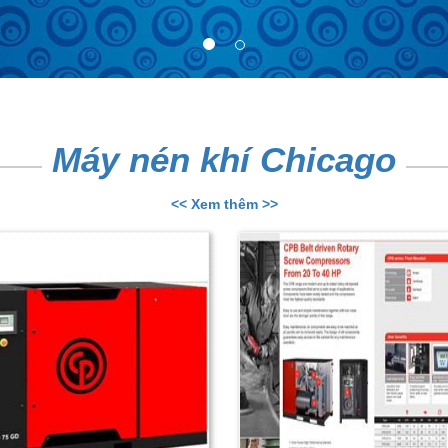
Máy nén khí Chicago
<< Xem thêm >>