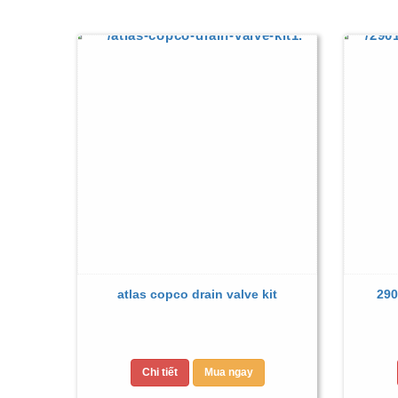
atlas copco drain valve kit
290
Chi tiết
Mua ngay