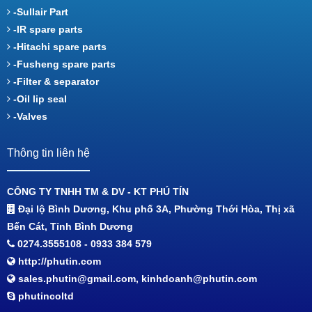
-Sullair Part
-IR spare parts
-Hitachi spare parts
-Fusheng spare parts
-Filter & separator
-Oil lip seal
-Valves
Thông tin liên hệ
CÔNG TY TNHH TM & DV - KT PHÚ TÍN
Đại lộ Bình Dương, Khu phố 3A, Phường Thới Hòa, Thị xã
Bến Cát, Tỉnh Bình Dương
0274.3555108 - 0933 384 579
http://phutin.com
sales.phutin@gmail.com, kinhdoanh@phutin.com
phutincoltd