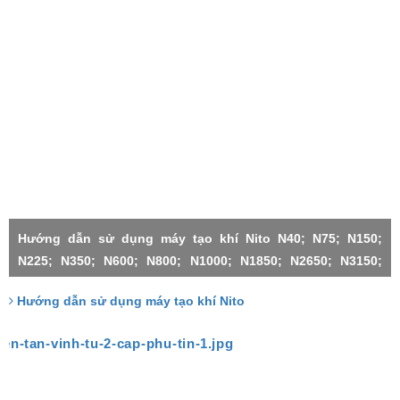
Hướng dẫn sử dụng máy tạo khí Nito N40; N75; N150;
N225; N350; N600; N800; N1000; N1850; N2650; N3150;
N4500;N1000X2-H; N3150X2; N3150X3; N4500X2; N4500X3;
Hướng dẫn sử dụng máy tạo khí Nito
N4500X4; N4500X5; N4500X6;