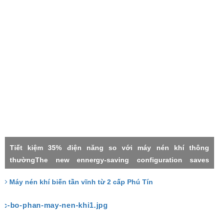
Tiết kiệm 35% điện năng so với máy nén khí thông
thườngThe new ennergy-saving configuration saves
electricity by 35% compared with the common power
Máy nén khí biến tần vĩnh từ 2 cấp Phú Tín
frequency machineMáy nén khí 2 cấpMáy nén khí biến tần
vĩnh từTwo stage compressorPermanment