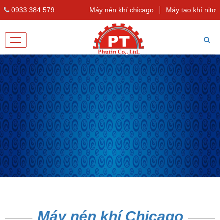
0933 384 579
Máy nén khí chicago
Máy tạo khí nitơ
Toggle
navigation
Máy nén khí Chicago