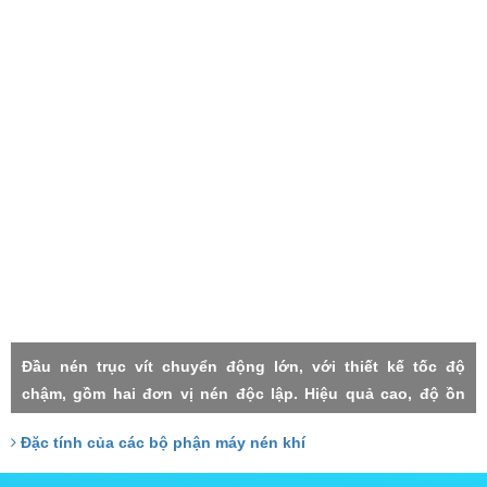
Đầu nén trục vít chuyển động lớn, với thiết kế tốc độ
chậm, gồm hai đơn vị nén độc lập. Hiệu quả cao, độ ồn
thấp, rung lắc máy nhỏ, độn tin cậy cao, độ nén mỗi cấp
Đặc tính của các bộ phận máy nén khí
thấp, thất thoát nhỏ, Hai cấp trục vít đảm nhận với công
xuất tương đồng, do đó chịu lực nhỏ, tuổi thọ cao.