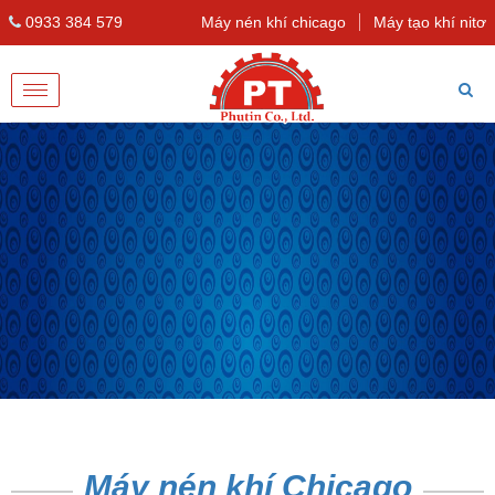
0933 384 579
Máy nén khí chicago
Máy tạo khí nitơ
Toggle
navigation
Máy nén khí Chicago