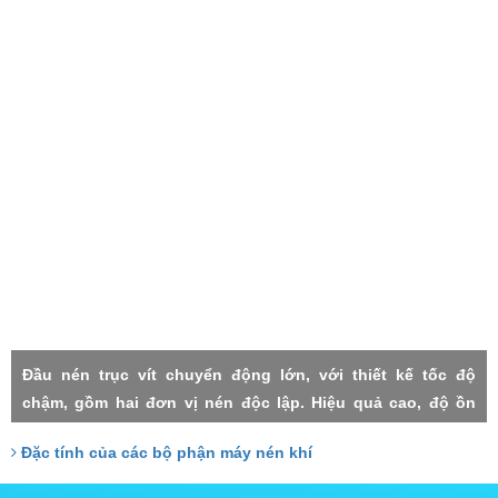
Đầu nén trục vít chuyển động lớn, với thiết kế tốc độ
chậm, gồm hai đơn vị nén độc lập. Hiệu quả cao, độ ồn
thấp, rung lắc máy nhỏ, độn tin cậy cao, độ nén mỗi cấp
Đặc tính của các bộ phận máy nén khí
thấp, thất thoát nhỏ, Hai cấp trục vít đảm nhận với công
xuất tương đồng, do đó chịu lực nhỏ, tuổi thọ cao.