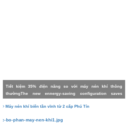
Tiết kiệm 35% điện năng so với máy nén khí thông
thườngThe new ennergy-saving configuration saves
electricity by 35% compared with the common power
Máy nén khí biến tần vĩnh từ 2 cấp Phú Tín
frequency machineMáy nén khí 2 cấpMáy nén khí biến tần
vĩnh từTwo stage compressorPermanment