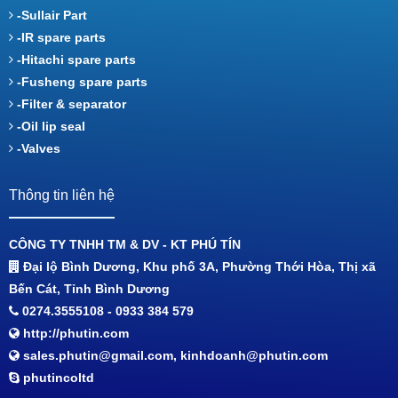
-Sullair Part
-IR spare parts
-Hitachi spare parts
-Fusheng spare parts
-Filter & separator
-Oil lip seal
-Valves
Thông tin liên hệ
CÔNG TY TNHH TM & DV - KT PHÚ TÍN
Đại lộ Bình Dương, Khu phố 3A, Phường Thới Hòa, Thị xã
Bến Cát, Tỉnh Bình Dương
0274.3555108 - 0933 384 579
http://phutin.com
sales.phutin@gmail.com, kinhdoanh@phutin.com
phutincoltd