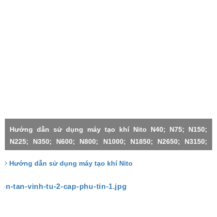
Hướng dẫn sử dụng máy tạo khí Nito N40; N75; N150;
N225; N350; N600; N800; N1000; N1850; N2650; N3150;
N4500;N1000X2-H; N3150X2; N3150X3; N4500X2; N4500X3;
Hướng dẫn sử dụng máy tạo khí Nito
N4500X4; N4500X5; N4500X6;