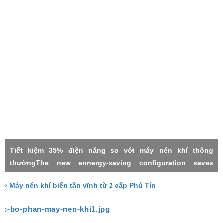
Tiết kiệm 35% điện năng so với máy nén khí thông
thườngThe new ennergy-saving configuration saves
electricity by 35% compared with the common power
Máy nén khí biến tần vĩnh từ 2 cấp Phú Tín
frequency machineMáy nén khí 2 cấpMáy nén khí biến tần
vĩnh từTwo stage compressorPermanment