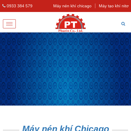
0933 384 579
Máy nén khí chicago
Máy tạo khí nitơ
Toggle
navigation
Máy nén khí Chicago