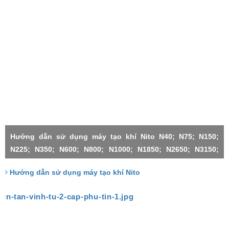
Hướng dẫn sử dụng máy tạo khí Nito N40; N75; N150;
N225; N350; N600; N800; N1000; N1850; N2650; N3150;
N4500;N1000X2-H; N3150X2; N3150X3; N4500X2; N4500X3;
Hướng dẫn sử dụng máy tạo khí Nito
N4500X4; N4500X5; N4500X6;