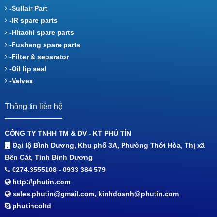
-Sullair Part
-IR spare parts
-Hitachi spare parts
-Fusheng spare parts
-Filter & separator
-Oil lip seal
-Valves
Thông tin liên hệ
CÔNG TY TNHH TM & DV - KT PHÚ TÍN
Đại lộ Bình Dương, Khu phố 3A, Phường Thới Hòa, Thị xã
Bến Cát, Tỉnh Bình Dương
0274.3555108 - 0933 384 579
http://phutin.com
sales.phutin@gmail.com, kinhdoanh@phutin.com
phutincoltd