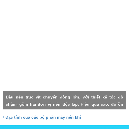
Đầu nén trục vít chuyển động lớn, với thiết kế tốc độ
chậm, gồm hai đơn vị nén độc lập. Hiệu quả cao, độ ồn
thấp, rung lắc máy nhỏ, độn tin cậy cao, độ nén mỗi cấp
Đặc tính của các bộ phận máy nén khí
thấp, thất thoát nhỏ, Hai cấp trục vít đảm nhận với công
xuất tương đồng, do đó chịu lực nhỏ, tuổi thọ cao.