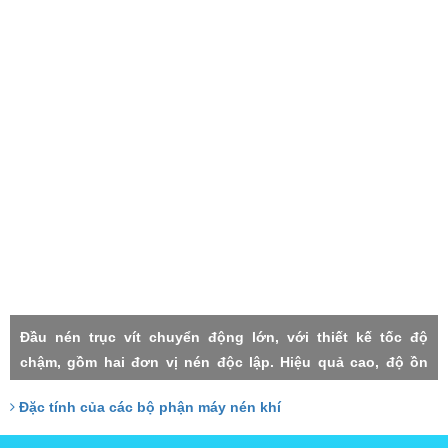
Đầu nén trục vít chuyển động lớn, với thiết kế tốc độ
chậm, gồm hai đơn vị nén độc lập. Hiệu quả cao, độ ồn
thấp, rung lắc máy nhỏ, độn tin cậy cao, độ nén mỗi cấp
Đặc tính của các bộ phận máy nén khí
thấp, thất thoát nhỏ, Hai cấp trục vít đảm nhận với công
xuất tương đồng, do đó chịu lực nhỏ, tuổi thọ cao.