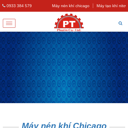
0933 384 579
Máy nén khí chicago
Máy tạo khí nitơ
Toggle
navigation
Máy nén khí Chicago