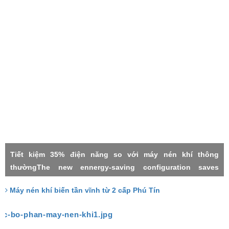
Tiết kiệm 35% điện năng so với máy nén khí thông
thườngThe new ennergy-saving configuration saves
electricity by 35% compared with the common power
Máy nén khí biến tần vĩnh từ 2 cấp Phú Tín
frequency machineMáy nén khí 2 cấpMáy nén khí biến tần
vĩnh từTwo stage compressorPermanment