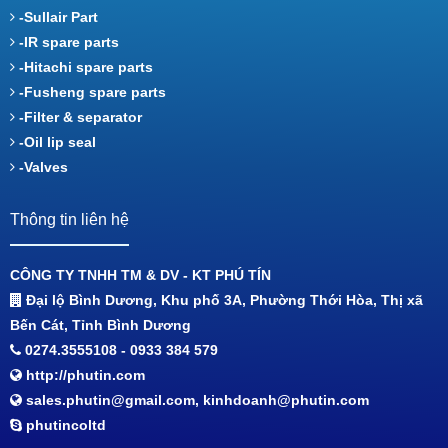
-Sullair Part
-IR spare parts
-Hitachi spare parts
-Fusheng spare parts
-Filter & separator
-Oil lip seal
-Valves
Thông tin liên hệ
CÔNG TY TNHH TM & DV - KT PHÚ TÍN
Đại lộ Bình Dương, Khu phố 3A, Phường Thới Hòa, Thị xã
Bến Cát, Tỉnh Bình Dương
0274.3555108 - 0933 384 579
http://phutin.com
sales.phutin@gmail.com, kinhdoanh@phutin.com
phutincoltd