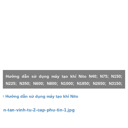
Hướng dẫn sử dụng máy tạo khí Nito N40; N75; N150;
N225; N350; N600; N800; N1000; N1850; N2650; N3150;
N4500;N1000X2-H; N3150X2; N3150X3; N4500X2; N4500X3;
Hướng dẫn sử dụng máy tạo khí Nito
N4500X4; N4500X5; N4500X6;