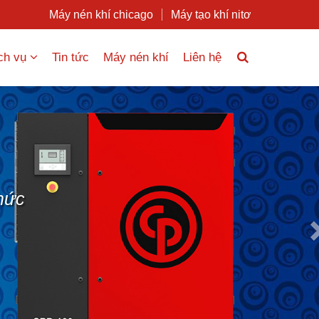
Máy nén khí chicago
Máy tạo khí nitơ
ch vụ
Tin tức
Máy nén khí
Liên hệ
Nex
hức