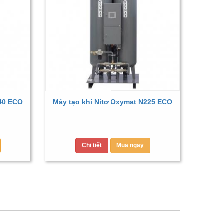
040 ECO
Máy tạo khí Nitơ Oxymat N225 ECO
Chi tiết
Mua ngay