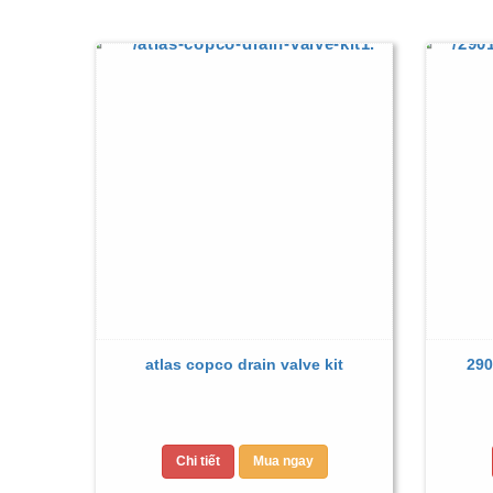
atlas copco drain valve kit
290
Chi tiết
Mua ngay