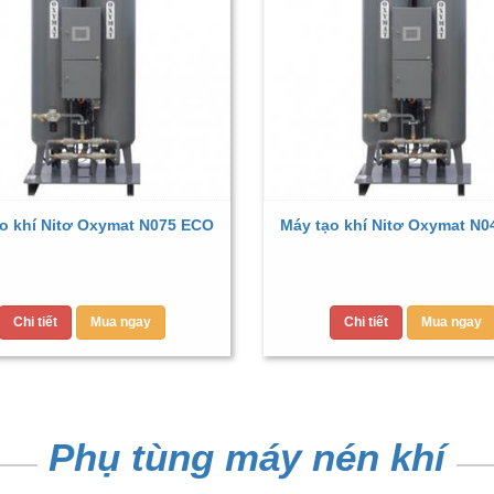
o khí Nitơ Oxymat N075 ECO
Máy tạo khí Nitơ Oxymat N
Chi tiết
Mua ngay
Chi tiết
Mua ngay
Phụ tùng máy nén khí