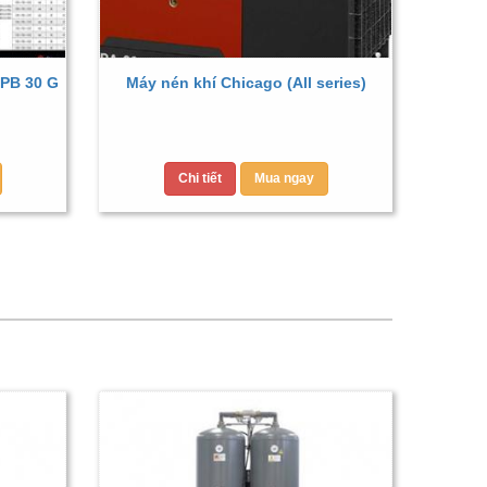
PB 30 G
Máy nén khí Chicago (All series)
Chi tiết
Mua ngay