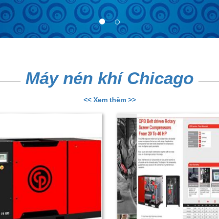
Máy nén khí Chicago
<< Xem thêm >>