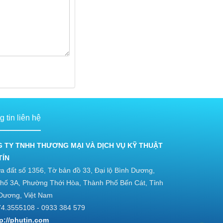
 tin liên hệ
 TY TNHH THƯƠNG MẠI VÀ DỊCH VỤ KỸ THUẬT
TÍN
a đất số 1356, Tờ bản đồ 33, Đại lộ Bình Dương,
hố 3A, Phường Thới Hòa, Thành Phố Bến Cát, Tỉnh
Dương, Việt Nam
4.3555108 - 0933 384 579
tp://phutin.com