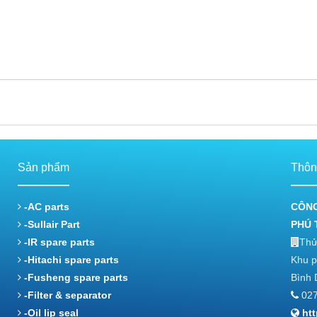
Sản phẩm
Thông
-AC parts
CÔNG
-Sullair Part
PHÚ 
-IR spare parts
Thử
-Hitachi spare parts
Khu p
-Fusheng spare parts
Bình 
-Filter & separator
027
-Oil lip seal
ht