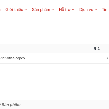
ủ
Giới thiệu
Sản phẩm
Hỗ trợ
Dịch vụ
Tin
Giá
for-Atlas-copco
G
ý Sản phẩm