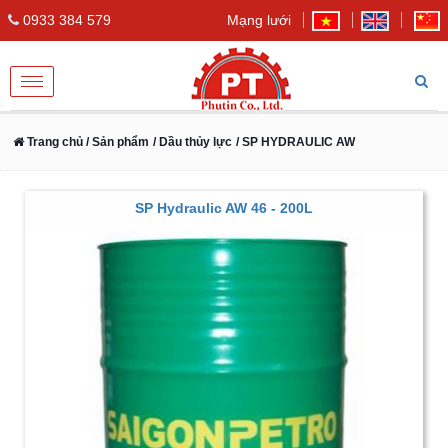
0933 384 579
Mạng lưới
Toggle
navigation
Trang chủ
/ Sản phẩm
/ Dầu thủy lực
/ SP HYDRAULIC AW
SP Hydraulic AW 46 - 200L