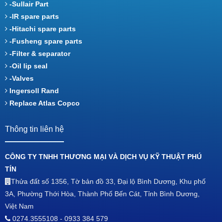
-Sullair Part
-IR spare parts
-Hitachi spare parts
-Fusheng spare parts
-Filter & separator
-Oil lip seal
-Valves
Ingersoll Rand
Replace Atlas Copco
Thông tin liên hệ
CÔNG TY TNHH THƯƠNG MẠI VÀ DỊCH VỤ KỸ THUẬT PHÚ
TÍN
Thửa đất số 1356, Tờ bản đồ 33, Đại lộ Bình Dương, Khu phố
3A, Phường Thới Hòa, Thành Phố Bến Cát, Tỉnh Bình Dương,
Việt Nam
0274.3555108 - 0933 384 579