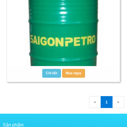
Chi tiết
Mua ngay
«
1
»
Sản phẩm