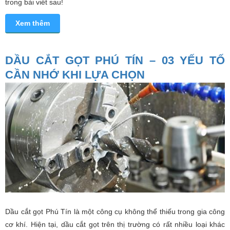
trong bài viết sau!
Xem thêm
DẦU CẮT GỌT PHÚ TÍN – 03 YẾU TỐ
CẦN NHỚ KHI LỰA CHỌN
Dầu cắt gọt Phú Tín là một công cụ không thể thiếu trong gia công
cơ khí. Hiện tại, dầu cắt gọt trên thị trường có rất nhiều loại khác