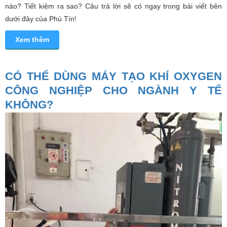
nào? Tiết kiệm ra sao? Câu trả lời sẽ có ngay trong bài viết bên
dưới đây của Phú Tín!
Xem thêm
CÓ THỂ DÙNG MÁY TẠO KHÍ OXYGEN
CÔNG NGHIỆP CHO NGÀNH Y TẾ
KHÔNG?