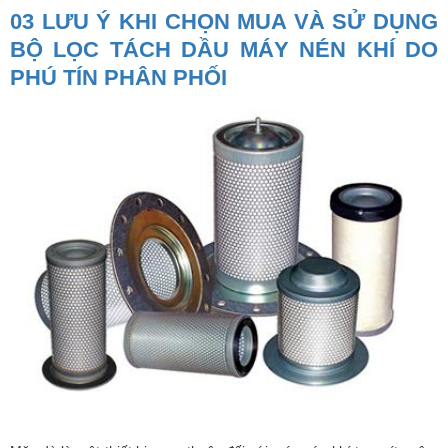
03 LƯU Ý KHI CHỌN MUA VÀ SỬ DỤNG
BỘ LỌC TÁCH DẦU MÁY NÉN KHÍ DO
PHÚ TÍN PHÂN PHỐI