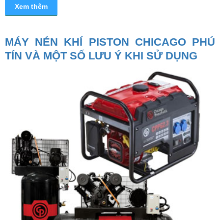
Xem thêm
MÁY NÉN KHÍ PISTON CHICAGO PHÚ
TÍN VÀ MỘT SỐ LƯU Ý KHI SỬ DỤNG