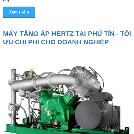
Xem thêm
MÁY TĂNG ÁP HERTZ TẠI PHÚ TÍN– TỐI
ƯU CHI PHÍ CHO DOANH NGHIỆP