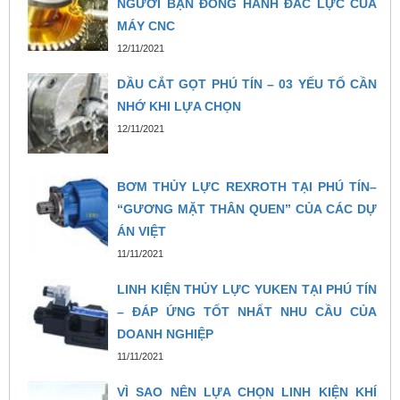
NGƯỜI BẠN ĐỒNG HÀNH ĐẮC LỰC CỦA
MÁY CNC
12/11/2021
DẦU CẮT GỌT PHÚ TÍN – 03 YẾU TỐ CẦN
NHỚ KHI LỰA CHỌN
12/11/2021
BƠM THỦY LỰC REXROTH TẠI PHÚ TÍN–
“GƯƠNG MẶT THÂN QUEN” CỦA CÁC DỰ
ÁN VIỆT
11/11/2021
LINH KIỆN THỦY LỰC YUKEN TẠI PHÚ TÍN
– ĐÁP ỨNG TỐT NHẤT NHU CẦU CỦA
DOANH NGHIỆP
11/11/2021
VÌ SAO NÊN LỰA CHỌN LINH KIỆN KHÍ