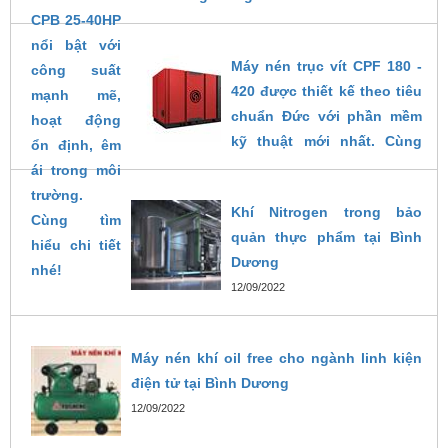
14/02/2025
Máy nén trục vít CPF 180 -
420 được thiết kế theo tiêu
chuẩn Đức với phần mềm
kỹ thuật mới nhất. Cùng
khám phá chi tiết về máy
trong bài viết dưới đây.
Khí Nitrogen trong bảo
26/10/2024
quản thực phẩm tại Bình
Dương
12/09/2022
Máy nén khí oil free cho ngành linh kiện
điện tử tại Bình Dương
12/09/2022