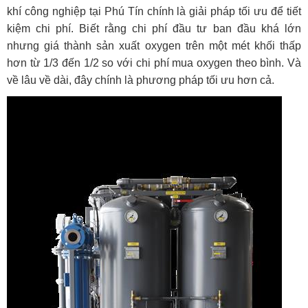
khí công nghiệp tại Phú Tín chính là giải pháp tối ưu để tiết
kiệm chi phí. Biết rằng chi phí đầu tư ban đầu khá lớn
nhưng giá thành sản xuất oxygen trên một mét khối thấp
hơn từ 1/3 đến 1/2 so với chi phí mua oxygen theo bình. Và
về lâu về dài, đây chính là phương pháp tối ưu hơn cả.