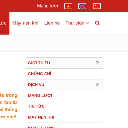
Mạng lưới
 tức
Máy nén khí
Liên hệ
Thư viện
GIỚI THIỆU
CHỨNG CHỈ
DỊCH VỤ
ều trong
MẠNG LƯỚI
c tạo từ
TIN TỨC
hệ thống
hơn nhé!
MÁY NÉN KHÍ