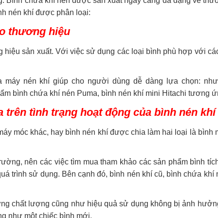
. Bình chứa khí nén được sản xuất ngày càng đa dạng về thươ
nh nén khí được phân loại:
eo thương hiệu
hiệu sản xuất. Với việc sử dụng các loại bình phù hợp với c
ủa máy nén khí giúp cho người dùng dễ dàng lựa chọn: như 
m bình chứa khí nén Puma, bình nén khí mini Hitachi tương 
 trên tình trạng hoạt động của bình nén khí
áy móc khác, hay bình nén khí được chia làm hai loại là bình
ường, nên các việc tìm mua tham khảo các sản phẩm bình tích
 trình sử dụng. Bên cạnh đó, bình nén khí cũ, bình chứa khí
ng chất lượng cũng như hiệu quả sử dụng không bị ảnh hưởng.
ng như một chiếc bình mới.