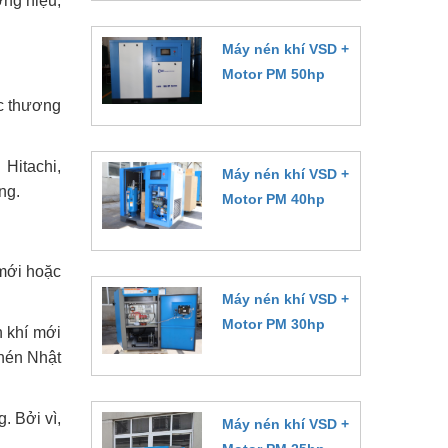
ng hiệu,
Máy nén khí VSD +
Motor PM 50hp
ác thương
Đặt hàng
Hitachi,
Máy nén khí VSD +
ứng.
Motor PM 40hp
Đặt hàng
 mới hoặc
Máy nén khí VSD +
Motor PM 30hp
 khí mới
 nén Nhật
Đặt hàng
 Bởi vì,
Máy nén khí VSD +