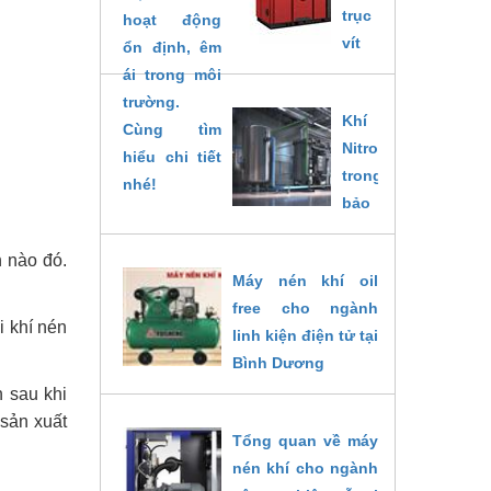
trục
tìm hiểu chi tiết
vít
nhé!
CPF
14/02/2025
180 -
Khí
420
Nitrogen
được
trong
thiết
bảo
kế
quản
theo
thực
 nào đó.
tiêu
Máy nén khí oil
phẩm
chuẩn
free cho ngành
tại
Đức
i khí nén
linh kiện điện tử tại
Bình
với
Bình Dương
Dương
phần
12/09/2022
n sau khi
12/09/2022
mềm
 sản xuất
kỹ
Tổng quan về máy
thuật
nén khí cho ngành
mới