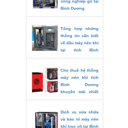
công nghiệp gỗ tại
nhất.
Bình Dương
Cùng
04/09/2022
khám
phá
Tổng hợp những
chi
thông tin cần biết
tiết
về dầu máy nén khí
về
tại tỉnh Bình
máy
Dương
trong
04/09/2022
bài
Cho thuê hệ thống
viết
máy nén khí tỉnh
dưới
Bình Dương
đây.
khuyến mãi chiết
26/10/2024
khấu 10% hôm nay
04/09/2022
Dịch vụ sửa chữa
và bảo trì máy nén
khí trục vít tại Bình