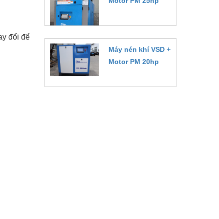
Motor PM 25hp
Đặt hàng
ay đổi để
Máy nén khí VSD +
Motor PM 20hp
Đặt hàng