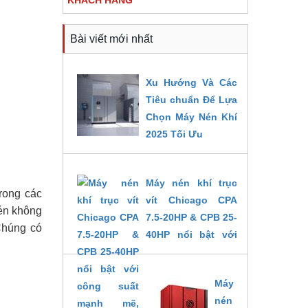
KHÁCH HÀNG
Bài viết mới nhất
Xu Hướng Và Các
Tiêu chuẩn Để Lựa
Chọn Máy Nén Khí
2025 Tối Ưu
14/02/2025
Máy nén khí trục
rong các
vít Chicago CPA
nén không
7.5-20HP & CPB 25-
 Chúng có
40HP nổi bật với
công suất mạnh
mẽ, hoạt động ổn
Máy
định, êm ái trong
nén
môi trường. Cùng