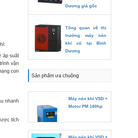
Dương giá gốc
04/09/2022
Tổng quan về thị
trường máy nén
khí cũ tại Bình
hí:
Dương
ư áp suất
04/09/2022
rình vận
mạng con
Sản phẩm ưa chuộng
Máy nén khí VSD +
dầu nhanh
Motor PM 180hp
Đặt hàng
được tích
Máy nén khí VSD +