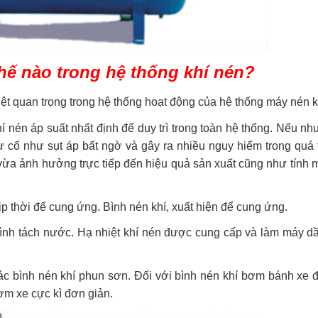
thế nào trong hệ thống khí nén?
iệt quan trọng trong hệ thống hoạt động của hệ thống máy nén k
í nén áp suất nhất định để duy trì trong toàn hệ thống. Nếu nh
cố như sụt áp bất ngờ và gây ra nhiều nguy hiểm trong quá t
ừa ảnh hưởng trực tiếp đến hiệu quả sản xuất cũng như tính 
ịp thời để cung ứng. Bình nén khí, xuất hiện để cung ứng.
 trình tách nước. Hạ nhiệt khí nén được cung cấp và làm máy 
các bình nén khí phun sơn. Đối với bình nén khí bơm bánh xe 
bơm xe cực kì đơn giản.