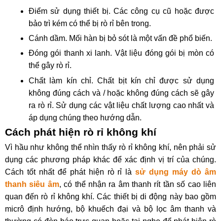
Điểm sử dụng thiết bị. Các công cụ cũ hoặc được 
bảo trì kém có thể bị rò rỉ bên trong.
Cánh dầm. Mối hàn bị bỏ sót là một vấn đề phổ biến.
Đóng gói thanh xi lanh. Vật liệu đóng gói bị mòn có 
thể gây rò rỉ.
Chất làm kín chỉ. Chất bịt kín chỉ được sử dụng 
không đúng cách và / hoặc không đúng cách sẽ gây 
ra rò rỉ. Sử dụng các vật liệu chất lượng cao nhất và 
áp dụng chúng theo hướng dẫn.
Cách phát hiện rò rỉ không khí 
Vì hầu như không thể nhìn thấy rò rỉ không khí, nên phải sử 
dụng các phương pháp khác để xác định vị trí của chúng. 
Cách tốt nhất để phát hiện rò rỉ là 
s
ử dụng máy dò âm 
thanh siêu âm
, có thể nhận ra âm thanh rít tần số cao liên 
quan đến rò rỉ không khí. Các thiết bị di động này bao gồm 
micrô định hướng, bộ khuếch đại và bộ lọc âm thanh và 