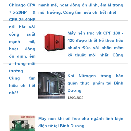
mạnh mẽ, hoạt động ổn định, êm ái trong
môi trường. Cùng tìm hiểu chi tiết nhé!
14/02/2025
Máy nén trục vít CPF 180 -
420 được thiết kế theo tiêu
chuẩn Đức với phần mềm
kỹ thuật mới nhất. Cùng
khám phá chi tiết về máy
trong bài viết dưới đây.
Khí Nitrogen trong bảo
26/10/2024
quản thực phẩm tại Bình
Dương
12/09/2022
Máy nén khí oil free cho ngành linh kiện
điện tử tại Bình Dương