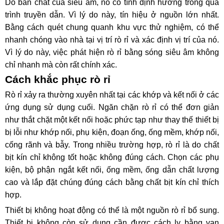
Do bản chất của siêu âm, nó có tính định hướng trong quá 
trình truyền dẫn. Vì lý do này, tín hiệu ở nguồn lớn nhất. 
Bằng cách quét chung quanh khu vực thử nghiệm, có thể 
nhanh chóng vào nhà tại vị trí rò rỉ và xác định vị trí của nó. 
Vì lý do này, việc phát hiện rò rỉ bằng sóng siêu âm không 
chỉ nhanh mà còn rất chính xác. 
Cách khắc phục rò rỉ
Rò rỉ xảy ra thường xuyên nhất tại các khớp và kết nối ở các 
ứng dụng sử dụng cuối. Ngăn chặn rò rỉ có thể đơn giản 
như thắt chặt một kết nối hoặc phức tạp như thay thế thiết bị 
bị lỗi như khớp nối, phụ kiện, đoạn ống, ống mềm, khớp nối, 
cống rãnh và bẫy. Trong nhiều trường hợp, rò rỉ là do chất 
bịt kín chỉ không tốt hoặc không đúng cách. Chọn các phụ 
kiện, bộ phận ngắt kết nối, ống mềm, ống dẫn chất lượng 
cao và lắp đặt chúng đúng cách bằng chất bịt kín chỉ thích 
hợp.
Thiết bị không hoạt động có thể là một nguồn rò rỉ bổ sung. 
Thiết bị không còn sử dụng cần được cách ly bằng van 