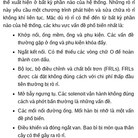
thể xuất hiện ở bất kỳ phần nào của hệ thống. Những rò rỉ 
này yêu cầu một chương trình phát hiện và sửa chữa rò rỉ 
không khí liên tục. Mặc dù rò rỉ có thể đến từ bất kỳ phần 
nào của hệ thống, các khu vực vấn đề phổ biến nhất là:
Khớp nối, ống mềm, ống và phụ kiện. Các vấn đề 
thường gặp ở ống và phụ kiện khóa đẩy.
Ngắt kết nối. Có thể thiếu các vòng chữ O để hoàn 
thành con dấu.
Bộ lọc, bộ điều chỉnh và chất bôi trơn (FRLs). FRLs 
được cài đặt không đúng cách với chi phí thấp đầu 
tiên thường bị rò rỉ.
Mở bẫy ngưng tụ. Các solenoit vận hành không đúng 
cách và phớt bẩn thường là những vấn đề.
Các mối nối đường ống. Mối hàn bị nhỡ là một vấn 
đề phổ biến.
Điều khiển và đóng ngắt van. Bao bì bị mòn qua thân 
cây có thể gây ra rò rỉ.