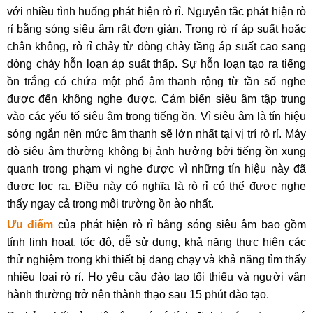
với nhiều tình huống phát hiện rò rỉ. Nguyên tắc phát hiện rò 
rỉ bằng sóng siêu âm rất đơn giản. Trong rò rỉ áp suất hoặc 
chân không, rò rỉ chảy từ dòng chảy tầng áp suất cao sang 
dòng chảy hỗn loạn áp suất thấp. Sự hỗn loạn tạo ra tiếng 
ồn trắng có chứa một phổ âm thanh rộng từ tần số nghe 
được đến không nghe được. Cảm biến siêu âm tập trung 
vào các yếu tố siêu âm trong tiếng ồn. Vì siêu âm là tín hiệu 
sóng ngắn nên mức âm thanh sẽ lớn nhất tại vị trí rò rỉ. Máy 
dò siêu âm thường không bị ảnh hưởng bởi tiếng ồn xung 
quanh trong phạm vi nghe được vì những tín hiệu này đã 
được lọc ra. Điều này có nghĩa là rò rỉ có thể được nghe 
thấy ngay cả trong môi trường ồn ào nhất.
Ưu điểm
 của phát hiện rò rỉ bằng sóng siêu âm bao gồm 
tính linh hoạt, tốc độ, dễ sử dụng, khả năng thực hiện các 
thử nghiệm trong khi thiết bị đang chạy và khả năng tìm thấy 
nhiều loại rò rỉ. Họ yêu cầu đào tạo tối thiểu và người vận 
hành thường trở nên thành thạo sau 15 phút đào tạo.