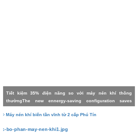
Tiết kiệm 35% điện năng so với máy nén khí thông
thườngThe new ennergy-saving configuration saves
electricity by 35% compared with the common power
Máy nén khí biến tần vĩnh từ 2 cấp Phú Tín
frequency machineMáy nén khí 2 cấpMáy nén khí biến tần
vĩnh từTwo stage compressorPermanment