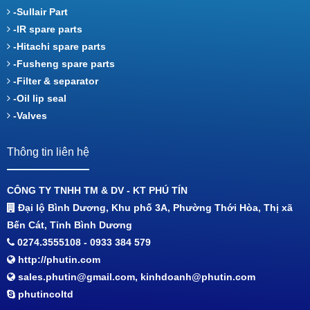
-Sullair Part
-IR spare parts
-Hitachi spare parts
-Fusheng spare parts
-Filter & separator
-Oil lip seal
-Valves
Thông tin liên hệ
CÔNG TY TNHH TM & DV - KT PHÚ TÍN
Đại lộ Bình Dương, Khu phố 3A, Phường Thới Hòa, Thị xã
Bến Cát, Tỉnh Bình Dương
0274.3555108 - 0933 384 579
http://phutin.com
sales.phutin@gmail.com, kinhdoanh@phutin.com
phutincoltd