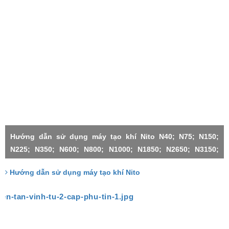
Hướng dẫn sử dụng máy tạo khí Nito N40; N75; N150;
N225; N350; N600; N800; N1000; N1850; N2650; N3150;
N4500;N1000X2-H; N3150X2; N3150X3; N4500X2; N4500X3;
Hướng dẫn sử dụng máy tạo khí Nito
N4500X4; N4500X5; N4500X6;