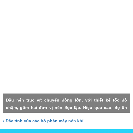
Đầu nén trục vít chuyển động lớn, với thiết kế tốc độ
chậm, gồm hai đơn vị nén độc lập. Hiệu quả cao, độ ồn
thấp, rung lắc máy nhỏ, độn tin cậy cao, độ nén mỗi cấp
Đặc tính của các bộ phận máy nén khí
thấp, thất thoát nhỏ, Hai cấp trục vít đảm nhận với công
xuất tương đồng, do đó chịu lực nhỏ, tuổi thọ cao.