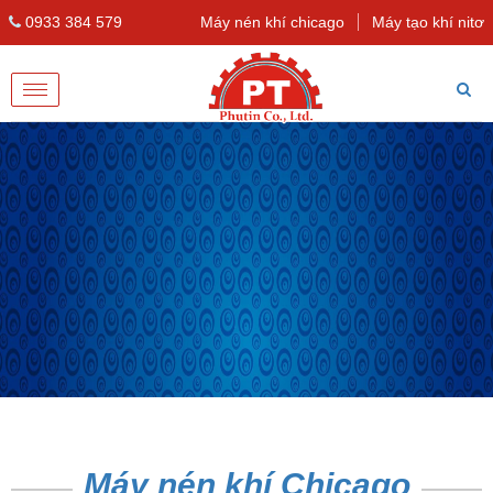
0933 384 579
Máy nén khí chicago
Máy tạo khí nitơ
Toggle
navigation
Máy nén khí Chicago