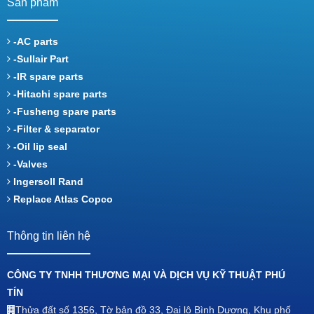
Sản phẩm
-AC parts
-Sullair Part
-IR spare parts
-Hitachi spare parts
-Fusheng spare parts
-Filter & separator
-Oil lip seal
-Valves
Ingersoll Rand
Replace Atlas Copco
Thông tin liên hệ
CÔNG TY TNHH THƯƠNG MẠI VÀ DỊCH VỤ KỸ THUẬT PHÚ
TÍN
Thửa đất số 1356, Tờ bản đồ 33, Đại lộ Bình Dương, Khu phố