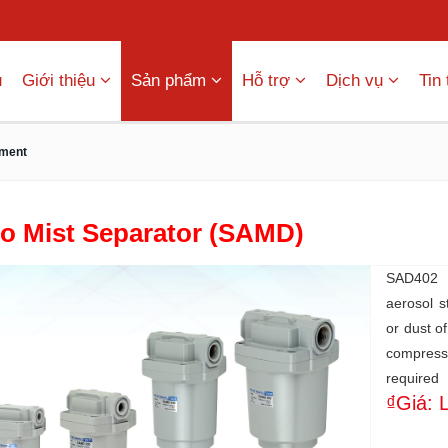
ủ
Giới thiệu
Sản phẩm
Hỗ trợ
Dịch vụ
Tin
pment
o Mist Separator (SAMD)
SAD402 
aerosol s
or dust o
compress
required
₫Giá: 