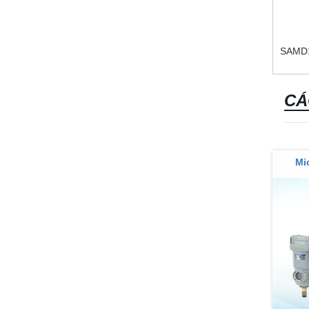
SAMD1
CÁ
Mi