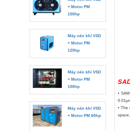
+ Motor PM
150hp
Đặt hàng
Máy nén khí VSD
+ Motor PM
120hp
Đặt hàng
Máy nén khí VSD
+ Motor PM
SAD
100hp
• SAMH
Đặt hàng
0.01μm
• The 
Máy nén khí VSD
space,
+ Motor PM 60hp
Đặt hàng