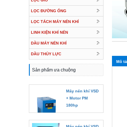
LỌC GIÓ
LỌC ĐƯỜNG ỐNG
LỌC TÁCH MÁY NÉN KHÍ
LINH KIỆN KHÍ NÉN
DẦU MÁY NÉN KHÍ
DẦU THỦY LỰC
Mô tả
Sản phẩm ưa chuộng
Máy nén khí VSD
+ Motor PM
180hp
Đặt hàng
Máy nén khí VSD