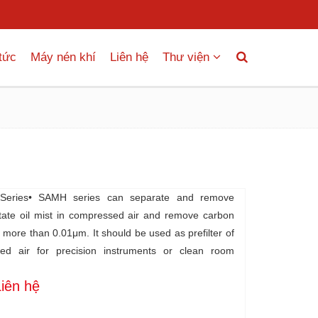
 tức
Máy nén khí
Liên hệ
Thư viện
Series• SAMH series can separate and remove
tate oil mist in compressed air and remove carbon
f more than 0.01μm. It should be used as prefilter of
ed air for precision instruments or clean room
Liên hệ