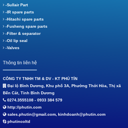
-Sullair Part
-IR spare parts
-Hitachi spare parts
-Fusheng spare parts
-Filter & separator
-Oil lip seal
-Valves
Thông tin liên hệ
CÔNG TY TNHH TM & DV - KT PHÚ TÍN
Đại lộ Bình Dương, Khu phố 3A, Phường Thới Hòa, Thị xã
Bến Cát, Tỉnh Bình Dương
0274.3555108 - 0933 384 579
http://phutin.com
sales.phutin@gmail.com, kinhdoanh@phutin.com
phutincoltd