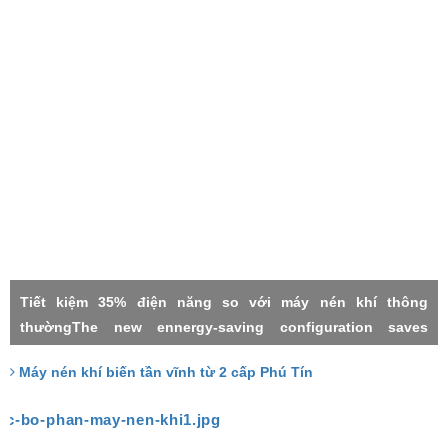
Tiết kiệm 35% điện năng so với máy nén khí thông
thườngThe new ennergy-saving configuration saves
electricity by 35% compared with the common power
Máy nén khí biến tần vĩnh từ 2 cấp Phú Tín
frequency machineMáy nén khí 2 cấpMáy nén khí biến tần
vĩnh từTwo stage compressorPermanment