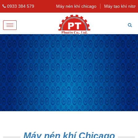
0933 384 579
Máy nén khí chicago
Máy tạo khí nitơ
Toggle
navigation
Máy nén khí Chicago