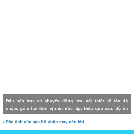
Đầu nén trục vít chuyển động lớn, với thiết kế tốc độ
chậm, gồm hai đơn vị nén độc lập. Hiệu quả cao, độ ồn
thấp, rung lắc máy nhỏ, độn tin cậy cao, độ nén mỗi cấp
Đặc tính của các bộ phận máy nén khí
thấp, thất thoát nhỏ, Hai cấp trục vít đảm nhận với công
xuất tương đồng, do đó chịu lực nhỏ, tuổi thọ cao.