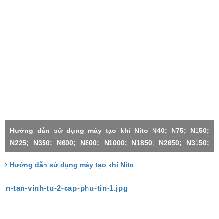
Hướng dẫn sử dụng máy tạo khí Nito N40; N75; N150;
N225; N350; N600; N800; N1000; N1850; N2650; N3150;
N4500;N1000X2-H; N3150X2; N3150X3; N4500X2; N4500X3;
Hướng dẫn sử dụng máy tạo khí Nito
N4500X4; N4500X5; N4500X6;