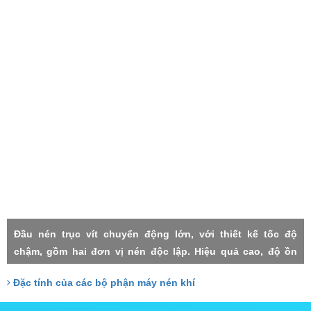
Đầu nén trục vít chuyển động lớn, với thiết kế tốc độ
chậm, gồm hai đơn vị nén độc lập. Hiệu quả cao, độ ồn
thấp, rung lắc máy nhỏ, độn tin cậy cao, độ nén mỗi cấp
Đặc tính của các bộ phận máy nén khí
thấp, thất thoát nhỏ, Hai cấp trục vít đảm nhận với công
xuất tương đồng, do đó chịu lực nhỏ, tuổi thọ cao.