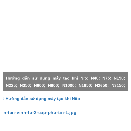
Hướng dẫn sử dụng máy tạo khí Nito N40; N75; N150;
N225; N350; N600; N800; N1000; N1850; N2650; N3150;
N4500;N1000X2-H; N3150X2; N3150X3; N4500X2; N4500X3;
Hướng dẫn sử dụng máy tạo khí Nito
N4500X4; N4500X5; N4500X6;