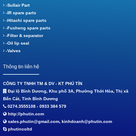
-Sullair Part
-IR spare parts
-Hitachi spare parts
-Fusheng spare parts
-Filter & separator
-Oil lip seal
-Valves
Thông tin liên hệ
CÔNG TY TNHH TM & DV - KT PHÚ TÍN
Đại lộ Bình Dương, Khu phố 3A, Phường Thới Hòa, Thị xã
Bến Cát, Tỉnh Bình Dương
0274.3555108 - 0933 384 579
http://phutin.com
sales.phutin@gmail.com, kinhdoanh@phutin.com
phutincoltd