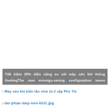
Tiết kiệm 35% điện năng so với máy nén khí thông
thườngThe new ennergy-saving configuration saves
electricity by 35% compared with the common power
Máy nén khí biến tần vĩnh từ 2 cấp Phú Tín
frequency machineMáy nén khí 2 cấpMáy nén khí biến tần
vĩnh từTwo stage compressorPermanment