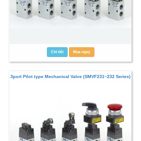
Chi tiết
Mua ngay
3port Pilot type Mechanical Valve (SMVF231~232 Series)