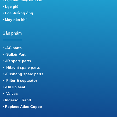
Lọc gió
Lọc đường ống
Máy nén khí
Sản phẩm
-AC parts
-Sullair Part
-IR spare parts
-Hitachi spare parts
-Fusheng spare parts
-Filter & separator
-Oil lip seal
-Valves
Ingersoll Rand
Replace Atlas Copco