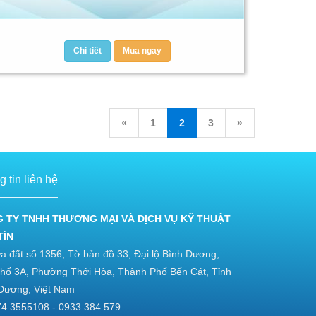
Chi tiết
Mua ngay
«
1
2
3
»
 tin liên hệ
 TY TNHH THƯƠNG MẠI VÀ DỊCH VỤ KỸ THUẬT
TÍN
a đất số 1356, Tờ bản đồ 33, Đại lộ Bình Dương,
hố 3A, Phường Thới Hòa, Thành Phố Bến Cát, Tỉnh
Dương, Việt Nam
4.3555108 - 0933 384 579