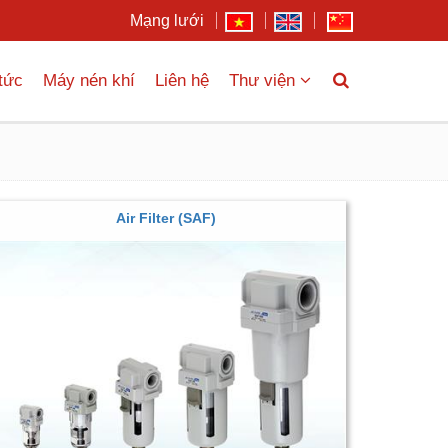
Mạng lưới
 tức
Máy nén khí
Liên hệ
Thư viện
Air Filter (SAF)