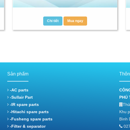
Chi tiết
Mua ngay
Sản phẩm
Thông
-AC parts
CÔNG
-Sullair Part
PHÚ 
-IR spare parts
Thử
-Hitachi spare parts
Khu p
-Fusheng spare parts
Bình 
-Filter & separator
027