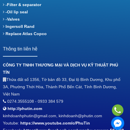
-Filter & separator
-Oil lip seal
-Valves
Ingersoll Rand
Replace Atlas Copco
Thông tin liên hệ
CÔNG TY TNHH THƯƠNG MẠI VÀ DỊCH VỤ KỸ THUẬT PHÚ
TÍN
Thửa đất số 1356, Tờ bản đồ 33, Đại lộ Bình Dương, Khu phố
3A, Phường Thới Hòa, Thành Phố Bến Cát, Tỉnh Bình Dương,
Việt Nam
0274.3555108 - 0933 384 579
http://phutin.com
kinhdoanhphutin@gmail.com, kinhdoanh@phutin.com
Youtube:
https://www.youtube.com/c/PhuTin